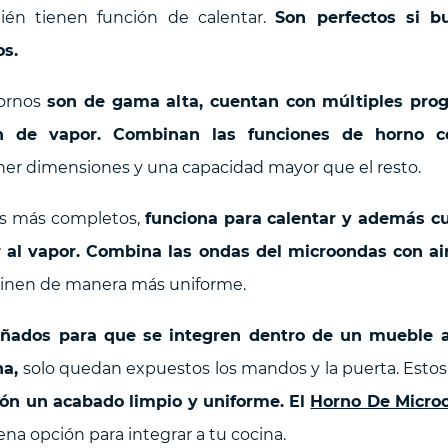
én tienen función de calentar.
Son perfectos si b
os.
ornos
son de gama alta, cuentan con múltiples pro
ón de vapor. Combinan las funciones de horno c
ner dimensiones y una capacidad mayor que el resto.
os más completos,
funciona para calentar y además cue
r al vapor. Combina las ondas del microondas con air
cinen de manera más uniforme.
eñados para que se integren dentro de un mueble 
na,
solo quedan expuestos los mandos y la puerta. Esto
ción un acabado limpio y uniforme. El
Horno De Micro
na opción para integrar a tu cocina.