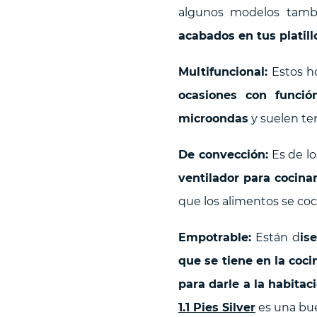
algunos modelos tambi
acabados en tus platill
Multifuncional:
Estos h
ocasiones con funci
microondas
y suelen te
De convección:
Es de l
ventilador para cocina
que los alimentos se co
Empotrable:
Están d
is
que se tiene en la coci
para darle a la habita
1.1 Pies Silver
es una bue