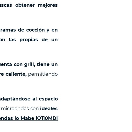
uscas obtener mejores
gramas de cocción y en
on las propias de un
nta con grill, tiene un
e caliente,
permitiendo
adaptándose al espacio
s microondas son
ideales
ondas Io Mabe IO110MDI