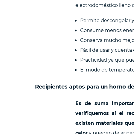
electrodoméstico lleno d
Permite descongelar y
Consume menos energí
Conserva mucho mejor l
Fácil de usar y cuent
Practicidad ya que pu
El modo de temperatur
Recipientes aptos para un horno d
Es de suma importan
verifiquemos si el rec
existen materiales que
calor
y pueden dejar peq