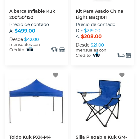
Alberca Inflable Kuk
Kit Para Asado China
200*50*150
Light BBQ1011
Precio de contado
Precio de contado
$499.00
De:
$219.00
A:
$208.00
A:
Desde
$42.00
mensuales con
Desde
$21.00
Crédito
mensuales con
Crédito
favorite
favorite
Toldo Kuk PXK-M4
Silla Plegable Kuk GM-