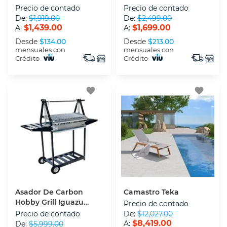
Laterales
Precio de contado
Precio de contado
De:
$1,919.00
De:
$2,499.00
$1,439.00
$1,699.00
A:
A:
Desde
$134.00
Desde
$213.00
mensuales con
mensuales con
Crédito
Crédito
favorite
favorite
Asador De Carbon
Camastro Teka
Hobby Grill Iguazu
Precio de contado
Black Argentino
Precio de contado
De:
$12,027.00
$8,419.00
A:
De:
$5,999.00