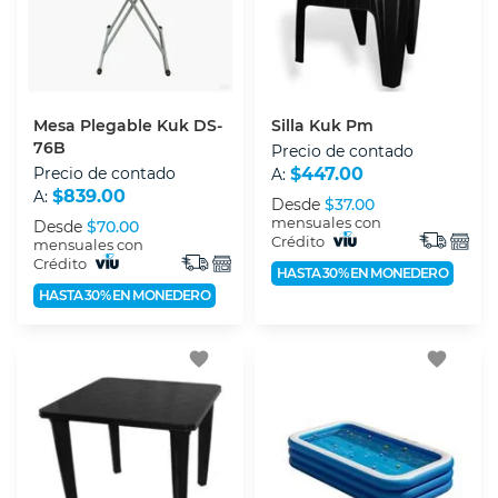
Mesa Plegable Kuk DS-
Silla Kuk Pm
76B
Precio de contado
Precio de contado
$447.00
A:
$839.00
A:
Desde
$37.00
mensuales con
Desde
$70.00
Crédito
mensuales con
Crédito
HASTA 30% EN MONEDERO
HASTA 30% EN MONEDERO
favorite
favorite