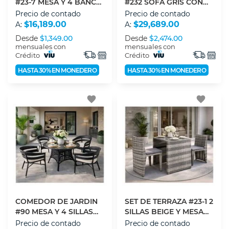
#23-7 MESA Y 4 BANCOS
#232 SOFÁ GRIS CON
GRIS
MESA CENTRAL
Precio de contado
Precio de contado
$16,189.00
$29,689.00
A:
A:
Desde
$1,349.00
Desde
$2,474.00
mensuales con
mensuales con
Crédito
Crédito
HASTA 30% EN MONEDERO
HASTA 30% EN MONEDERO
favorite
favorite
COMEDOR DE JARDIN
SET DE TERRAZA #23-1 2
#90 MESA Y 4 SILLAS
SILLAS BEIGE Y MESA
GRIS
CENTRAL
Precio de contado
Precio de contado