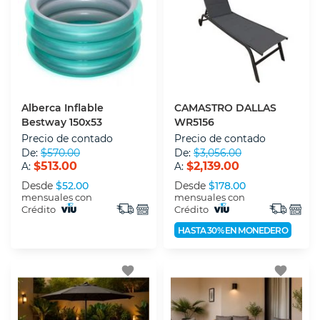
Alberca Inflable
CAMASTRO DALLAS
Bestway 150x53
WR5156
Precio de contado
Precio de contado
De:
$570.00
De:
$3,056.00
$513.00
$2,139.00
A:
A:
Desde
$52.00
Desde
$178.00
mensuales con
mensuales con
Crédito
Crédito
HASTA 30% EN MONEDERO
favorite
favorite