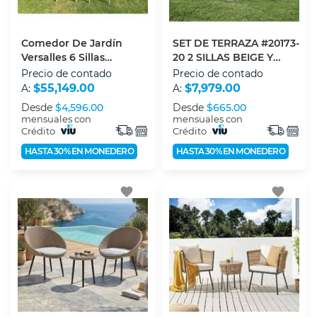
Comedor De Jardín
SET DE TERRAZA #20173-
Versalles 6 Sillas
20 2 SILLAS BEIGE Y
Contemporaneo Café
MESA CENTRAL
Precio de contado
Precio de contado
$55,149.00
$7,979.00
A:
A:
Desde
$4,596.00
Desde
$665.00
mensuales con
mensuales con
Crédito
Crédito
HASTA 30% EN MONEDERO
HASTA 30% EN MONEDERO
favorite
favorite