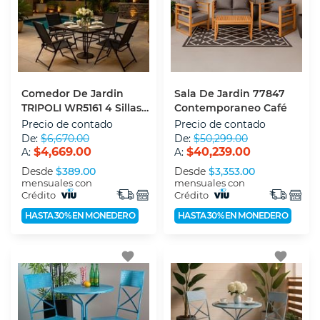
Comedor De Jardin
Sala De Jardin 77847
TRIPOLI WR5161 4 Sillas
Contemporaneo Café
Contemporaneo Negro
Precio de contado
Precio de contado
De:
$6,670.00
De:
$50,299.00
$4,669.00
$40,239.00
A:
A:
Desde
$389.00
Desde
$3,353.00
mensuales con
mensuales con
Crédito
Crédito
HASTA 30% EN MONEDERO
HASTA 30% EN MONEDERO
favorite
favorite