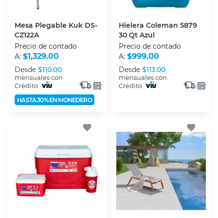
Mesa Plegable Kuk DS-
Hielera Coleman 5879
CZ122A
30 Qt Azul
Precio de contado
Precio de contado
$1,329.00
$999.00
A:
A:
Desde
$110.00
Desde
$113.00
mensuales con
mensuales con
Crédito
Crédito
HASTA 30% EN MONEDERO
favorite
favorite