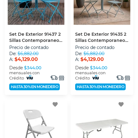
Set De Exterior 91437 2
Set De Exterior 91435 2
Sillas Contemporaneo
Sillas Contemporaneo
Azul
Gris
Precio de contado
Precio de contado
De:
$6,882.00
De:
$6,882.00
$4,129.00
$4,129.00
A:
A:
Desde
$344.00
Desde
$344.00
mensuales con
mensuales con
Crédito
Crédito
HASTA 30% EN MONEDERO
HASTA 30% EN MONEDERO
favorite
favorite