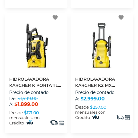
favorite
favorite
HIDROLAVADORA
HIDROLAVADORA
KARCHER K PORTATIL
KARCHER K2 MX
1.994-383.0 1500 PSI
PREMIUM 1.602-511.0 1600
Precio de contado
Precio de contado
PSI
De:
$1,999.00
$2,999.00
A:
$1,899.00
A:
Desde
$257.00
mensuales con
Desde
$171.00
Crédito
mensuales con
Crédito