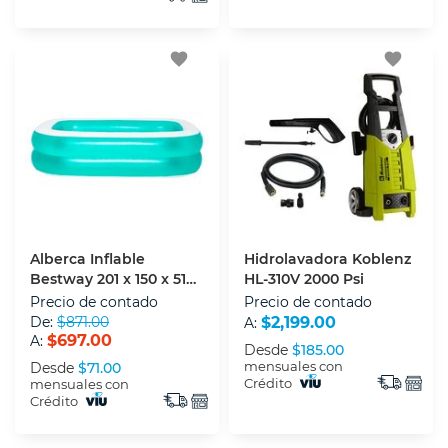
favorite
favorite
Alberca Inflable
Hidrolavadora Koblenz
Bestway 201 x 150 x 51
HL-310V 2000 Psi
Cm
Precio de contado
Precio de contado
De:
$871.00
$2,199.00
A:
$697.00
A:
Desde
$185.00
mensuales con
Desde
$71.00
Crédito
mensuales con
Crédito