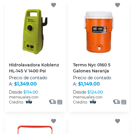
favorite
favorite
Hidrolavadora Koblenz
Termo Nyc 0160 5
HL-145 V 1400 Psi
Galones Naranja
Precio de contado
Precio de contado
$1,349.00
$1,149.00
A:
A:
Desde
$114.00
Desde
$124.00
mensuales con
mensuales con
Crédito
Crédito
favorite
favorite