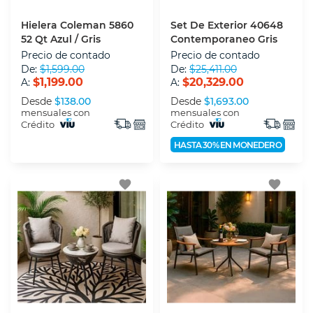
Hielera Coleman 5860
Set De Exterior 40648
52 Qt Azul / Gris
Contemporaneo Gris
Precio de contado
Precio de contado
De:
$1,599.00
De:
$25,411.00
$1,199.00
$20,329.00
A:
A:
Desde
$138.00
Desde
$1,693.00
mensuales con
mensuales con
Crédito
Crédito
HASTA 30% EN MONEDERO
favorite
favorite