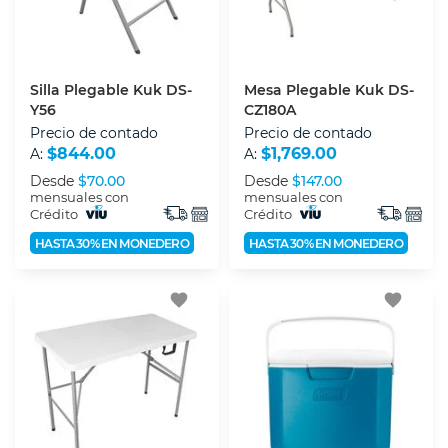
Silla Plegable Kuk DS-
Mesa Plegable Kuk DS-
Y56
CZ180A
Precio de contado
Precio de contado
$844.00
$1,769.00
A:
A:
Desde
$70.00
Desde
$147.00
mensuales con
mensuales con
Crédito
Crédito
HASTA 30% EN MONEDERO
HASTA 30% EN MONEDERO
favorite
favorite