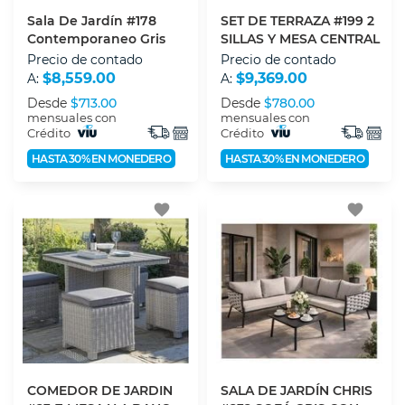
Sala De Jardín #178
SET DE TERRAZA #199 2
Contemporaneo Gris
SILLAS Y MESA CENTRAL
Precio de contado
Precio de contado
$8,559.00
$9,369.00
A:
A:
Desde
$713.00
Desde
$780.00
mensuales con
mensuales con
Crédito
Crédito
HASTA 30% EN MONEDERO
HASTA 30% EN MONEDERO
favorite
favorite
COMEDOR DE JARDIN
SALA DE JARDÍN CHRIS