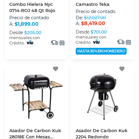
Combo Hielera Nyc
Camastro Teka
0714-ROJ 48 Qt Rojo
Precio de contado
Precio de contado
De:
$12,027.00
$8,419.00
A:
$1,899.00
A:
Desde
$701.00
Desde
$205.00
mensuales con
mensuales con
Crédito
Crédito
HASTA 30% EN MONEDERO
favorite
favorite
Asador De Carbon Kuk
Asador De Carbon Kuk
28018E Con Mesas
2204 Redondo