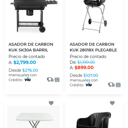
ASADOR DE CARBON
ASADOR DE CARBON
KUK SK30A BARRIL
KUK 28018X PLEGABLE
Precio de contado
Precio de contado
$2,799.00
De:
$1,199.00
A:
$899.00
A:
Desde
$276.00
mensuales con
Desde
$107.00
Crédito
mensuales con
Crédito
favorite
favorite