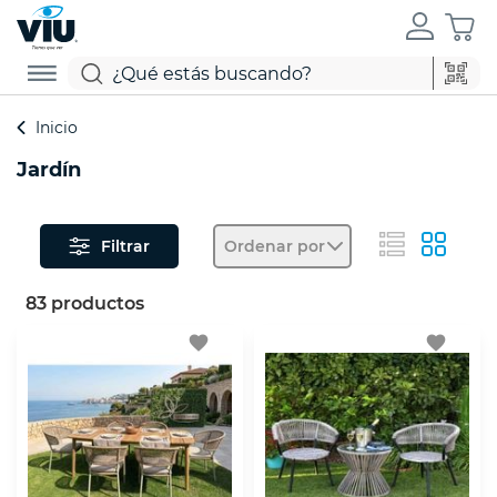
Inicio
Jardín
Filtrar
Ordenar por
83 productos
favorite
favorite