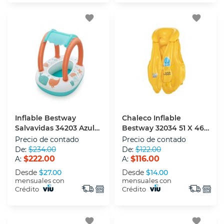
favorite
favorite
Inflable Bestway
Chaleco Inflable
Salvavidas 34203 Azul
Bestway 32034 51 X 46
84 X 67 Cm
Cm Amarillo
Precio de contado
Precio de contado
De:
$234.00
De:
$122.00
$222.00
$116.00
A:
A:
Desde
$27.00
Desde
$14.00
mensuales con
mensuales con
Crédito
Crédito
favorite
favorite