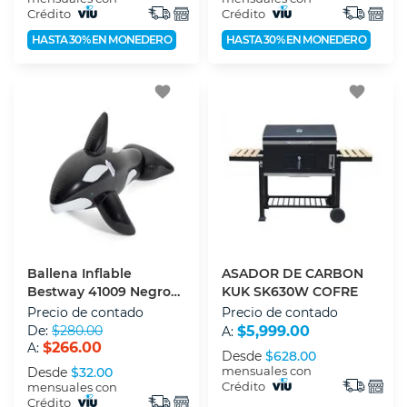
Crédito
Crédito
HASTA 30% EN MONEDERO
HASTA 30% EN MONEDERO
favorite
favorite
Ballena Inflable
ASADOR DE CARBON
Bestway 41009 Negro
KUK SK630W COFRE
203 X 102 Cm
Precio de contado
Precio de contado
De:
$280.00
$5,999.00
A:
$266.00
A:
Desde
$628.00
mensuales con
Desde
$32.00
Crédito
mensuales con
Crédito