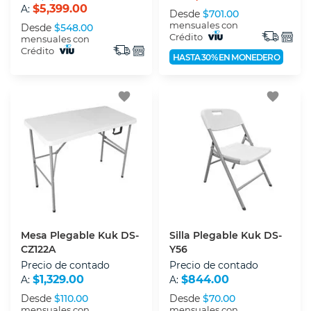
$5,399.00
A:
Desde
$701.00
mensuales con
Desde
$548.00
Crédito
mensuales con
Crédito
HASTA 30% EN MONEDERO
favorite
favorite
Mesa Plegable Kuk DS-
Silla Plegable Kuk DS-
CZ122A
Y56
Precio de contado
Precio de contado
$1,329.00
$844.00
A:
A:
Desde
$110.00
Desde
$70.00
mensuales con
mensuales con