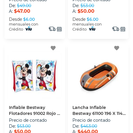
De:
$49.00
De:
$53.00
$47.00
$50.00
A:
A:
Desde
$6.00
Desde
$6.00
mensuales con
mensuales con
Crédito
Crédito
favorite
favorite
Inflable Bestway
Lancha Inflable
Flotadores 91002 Rojo 25
Bestway 61100 196 X 114
X 15 Cm
Cm Naranja
Precio de contado
Precio de contado
De:
$53.00
De:
$463.00
$50.00
$440.00
A:
A: