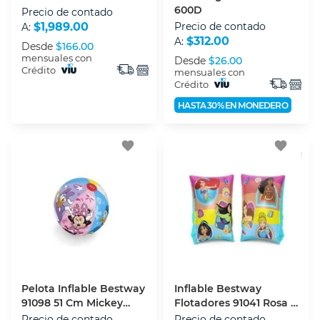
600D
Precio de contado
$1,989.00
Precio de contado
A:
$312.00
A:
Desde
$166.00
mensuales con
Desde
$26.00
Crédito
mensuales con
Crédito
HASTA 30% EN MONEDERO
favorite
favorite
Pelota Inflable Bestway
Inflable Bestway
91098 51 Cm Mickey
Flotadores 91041 Rosa 25
Mouse
X 15 Cm
Precio de contado
Precio de contado