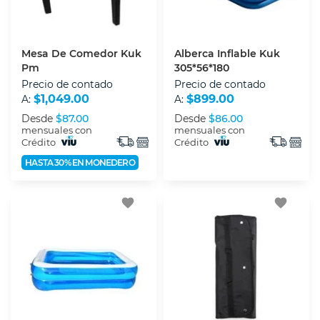
Mesa De Comedor Kuk
Alberca Inflable Kuk
Pm
305*56*180
Precio de contado
Precio de contado
$1,049.00
$899.00
A:
A:
Desde
$87.00
Desde
$86.00
mensuales con
mensuales con
Crédito
Crédito
HASTA 30% EN MONEDERO
favorite
favorite