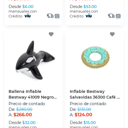
Desde
$6.00
Desde
$53.00
mensuales con
mensuales con
Crédito
Crédito
favorite
favorite
Ballena Inflable
Inflable Bestway
Bestway 41009 Negro
Salvavidas 36300 Café 91
203 X 102 Cm
Cm
Precio de contado
Precio de contado
De:
$280.00
De:
$131.00
$266.00
$124.00
A:
A:
Desde
$32.00
Desde
$15.00
mensuales con
mensuales con