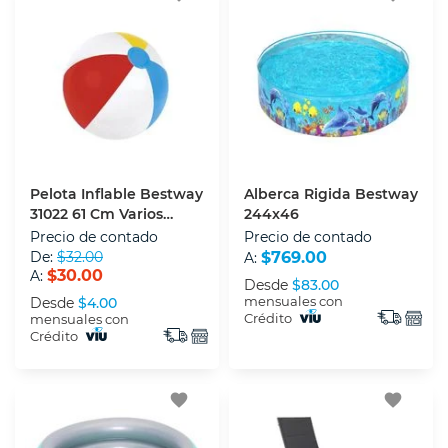
Pelota Inflable Bestway
Alberca Rigida Bestway
31022 61 Cm Varios
244x46
Colores
Precio de contado
Precio de contado
De:
$32.00
$769.00
A:
$30.00
A:
Desde
$83.00
mensuales con
Desde
$4.00
Crédito
mensuales con
Crédito
favorite
favorite