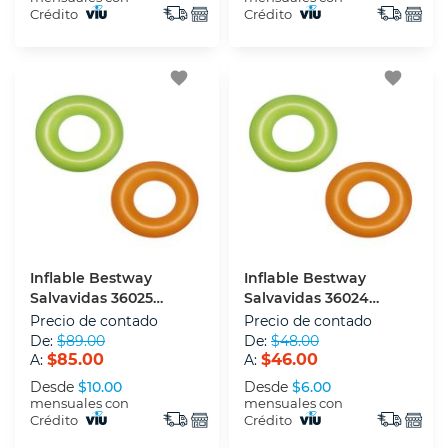
Crédito
Crédito
favorite
favorite
Inflable Bestway
Inflable Bestway
Salvavidas 36025
Salvavidas 36024
Multicolor 91 Cm
Multicolor 76 Cm
Precio de contado
Precio de contado
De:
$89.00
De:
$48.00
$85.00
$46.00
A:
A:
Desde
$10.00
Desde
$6.00
mensuales con
mensuales con
Crédito
Crédito