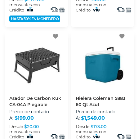
mensuales con
mensuales con
Crédito
Crédito
HASTA 30% EN MONEDERO
favorite
favorite
Asador De Carbon Kuk
Hielera Coleman 5883
CA-04A Plegable
60 Qt Azul
Precio de contado
Precio de contado
$199.00
$1,549.00
A:
A:
Desde
$20.00
Desde
$173.00
mensuales con
mensuales con
Crédito
Crédito