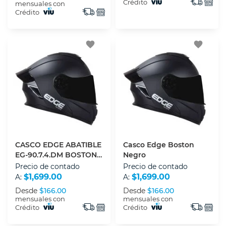
Crédito
mensuales con
Crédito
favorite
favorite
CASCO EDGE ABATIBLE
Casco Edge Boston
EG-90.7.4.DM BOSTON
Negro
NEGRO CON LUZ LED XL
Precio de contado
Precio de contado
$1,699.00
$1,699.00
A:
A:
Desde
$166.00
Desde
$166.00
mensuales con
mensuales con
Crédito
Crédito