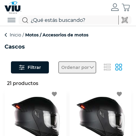
Inicio
Motos
Accesorios de motos
Cascos
Filtrar
Ordenar por
21 productos
favorite
favorite