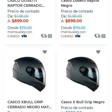
CASCO DOSETTI
Casco Dosetti Raptor
RAPTOR CERRADO
Negro
NEGRO MATE XL
Precio de contado
Precio de contado
De:
$1,181.00
De:
$1,181.00
$899.00
$899.00
A:
A:
Desde
$110.00
Desde
$110.00
mensuales con
mensuales con
Crédito
Crédito
favorite
favorite
CASCO XBULL GRIP
Casco X Bull Grip Negro
CERRADO NEGRO MATE
Precio de contado
XL