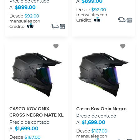
Precio de contado
$899.00
A:
$899.00
A:
Desde
$92.00
mensuales con
Desde
$92.00
Crédito
mensuales con
Crédito
favorite
favorite
CASCO KOV ONIX
Casco Kov Onix Negro
CROSS NEGRO MATE XL
Precio de contado
Precio de contado
$1,699.00
A:
$1,699.00
A:
Desde
$167.00
mensuales con
Desde
$167.00