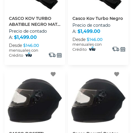
CASCO KOV TURBO
Casco Kov Turbo Negro
ABATIBLE NEGRO MATE
Precio de contado
CON LUZ LED XL
Precio de contado
$1,499.00
A:
$1,499.00
A:
Desde
$146.00
mensuales con
Desde
$146.00
Crédito
mensuales con
Crédito
favorite
favorite