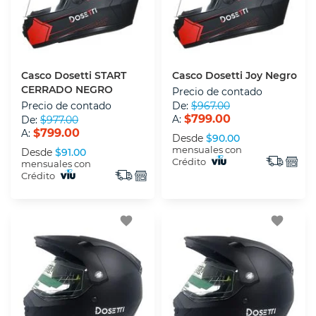
Casco Dosetti START
Casco Dosetti Joy Negro
CERRADO NEGRO
Precio de contado
Precio de contado
De:
$967.00
$799.00
A:
De:
$977.00
$799.00
A:
Desde
$90.00
mensuales con
Desde
$91.00
Crédito
mensuales con
Crédito
favorite
favorite