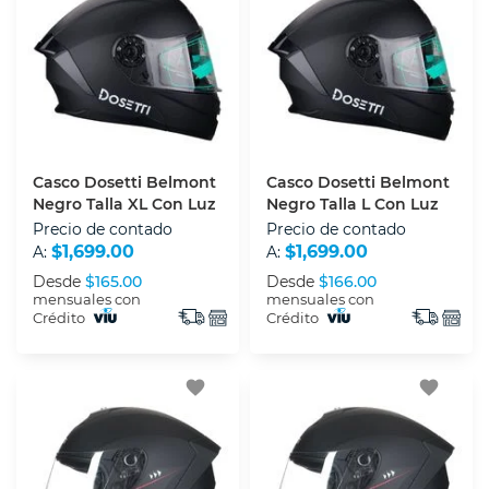
Casco Dosetti Belmont
Casco Dosetti Belmont
Negro Talla XL Con Luz
Negro Talla L Con Luz
Precio de contado
Precio de contado
$1,699.00
$1,699.00
A:
A:
Desde
$165.00
Desde
$166.00
mensuales con
mensuales con
Crédito
Crédito
favorite
favorite