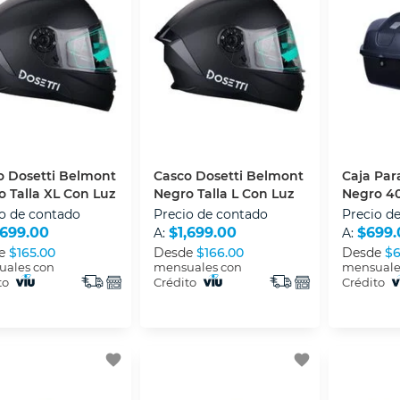
o Dosetti Belmont
Casco Dosetti Belmont
Caja Par
 Talla XL Con Luz
Negro Talla L Con Luz
Negro 4
o de contado
Precio de contado
Precio d
,699.00
$1,699.00
$699.
A:
A:
e
$165.00
Desde
$166.00
Desde
$6
ales con
mensuales con
mensuale
to
Crédito
Crédito
favorite
favorite