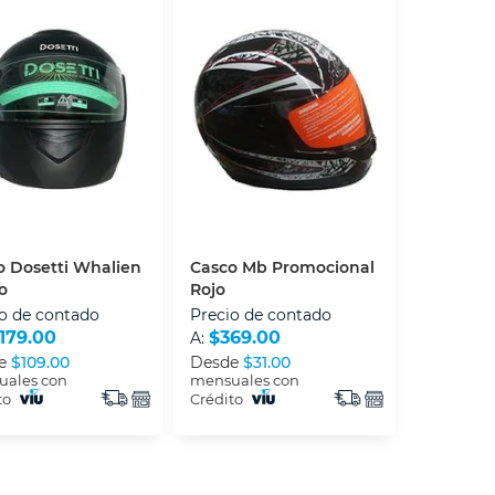
o Dosetti Whalien
Casco Mb Promocional
o
Rojo
o de contado
Precio de contado
,179.00
$369.00
A:
e
$109.00
Desde
$31.00
ales con
mensuales con
to
Crédito