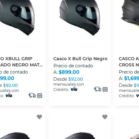
O XBULL GRIP
Casco X Bull Grip Negro
CASCO K
RADO NEGRO MATE
CROSS N
Precio de contado
o de contado
$899.00
Precio d
A:
99.00
$1,69
A:
Desde
$92.00
mensuales con
e
$92.00
Desde
$1
Crédito
ales con
mensuale
to
Crédito
favorite
favorite