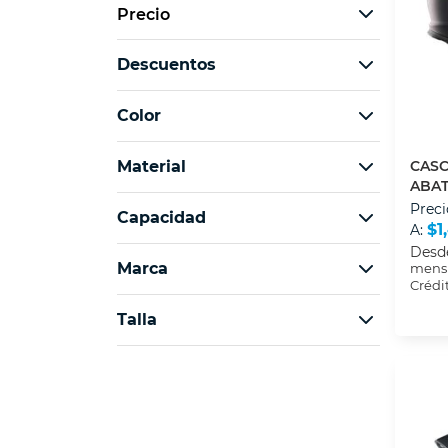
Precio
Descuentos
$369
$1699
Color
Material
CASC
ABAT
CON 
Preci
Capacidad
$1
A:
Desd
Marca
mensu
Crédi
Talla