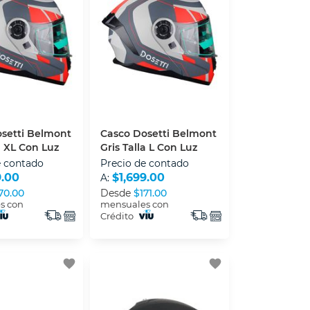
setti Belmont
Casco Dosetti Belmont
a XL Con Luz
Gris Talla L Con Luz
e contado
Precio de contado
9.00
$1,699.00
A:
70.00
Desde
$171.00
s con
mensuales con
Crédito
favorite
favorite