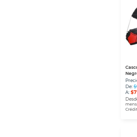
Casco
Negr
Preci
De:
$
$7
A:
Desd
mensu
Crédi