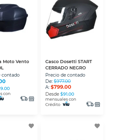
a Moto Vento
Casco Dosetti START
0L
CERRADO NEGRO
e contado
Precio de contado
00
De:
$977.00
$799.00
A:
9.00
s con
Desde
$91.00
mensuales con
Crédito
favorite
favorite