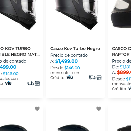
O KOV TURBO
Casco Kov Turbo Negro
CASCO D
IBLE NEGRO MATE
RAPTOR
Precio de contado
LUZ LED XL
NEGRO M
o de contado
$1,499.00
Precio d
A:
,499.00
De:
$1,181
Desde
$146.00
$899.
A:
mensuales con
e
$146.00
Crédito
ales con
Desde
$1
to
mensuale
Crédito
favorite
favorite