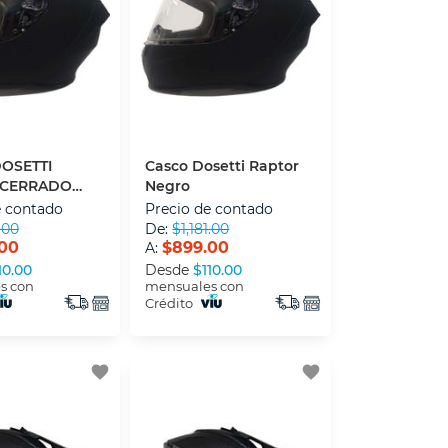
OSETTI
Casco Dosetti Raptor
 CERRADO
Negro
ATE XL
e contado
Precio de contado
.00
De:
$1,181.00
00
$899.00
A:
10.00
Desde
$110.00
s con
mensuales con
Crédito
favorite
favorite