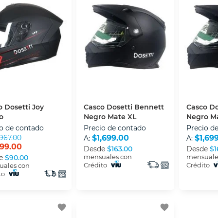
 Dosetti Joy
Casco Dosetti Bennett
Casco Do
o
Negro Mate XL
Negro M
o de contado
Precio de contado
Precio d
967.00
$1,699.00
$1,69
A:
A:
99.00
Desde
$163.00
Desde
$1
mensuales con
mensuale
e
$90.00
Crédito
Crédito
ales con
to
favorite
favorite