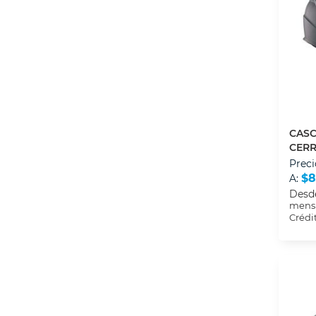
CASC
CER
XL
Preci
$8
A:
Desd
mensu
Crédi