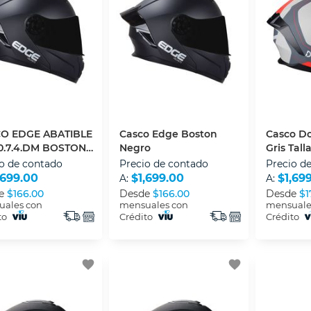
O EDGE ABATIBLE
Casco Edge Boston
Casco Do
0.7.4.DM BOSTON
Negro
Gris Tall
O CON LUZ LED
o de contado
Precio de contado
Precio d
,699.00
$1,699.00
$1,69
A:
A:
e
$166.00
Desde
$166.00
Desde
$1
ales con
mensuales con
mensuale
to
Crédito
Crédito
favorite
favorite