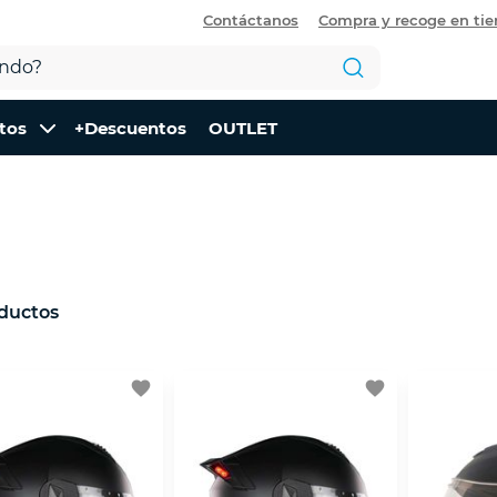
Contáctanos
Compra y recoge en ti
tos
+Descuentos
OUTLET
ductos
favorite
favorite