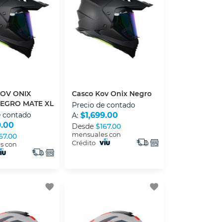
OV ONIX
Casco Kov Onix Negro
EGRO MATE XL
Precio de contado
e contado
$1,699.00
A:
9.00
Desde
$167.00
mensuales con
67.00
Crédito
s con
favorite
favorite