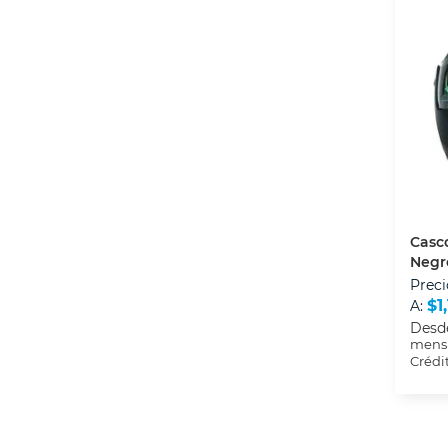
Casc
Negr
Preci
$1
A:
Desd
mensu
Crédi