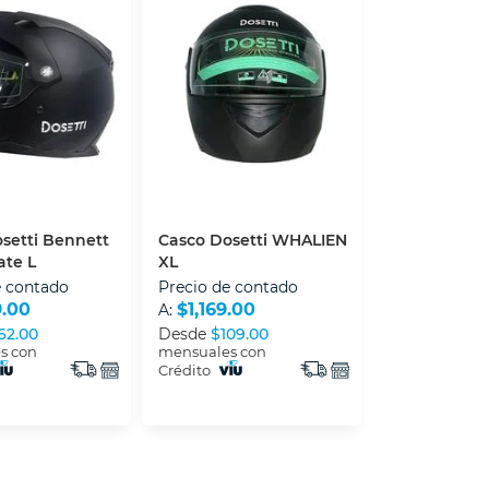
setti Bennett
Casco Dosetti WHALIEN
ate L
XL
e contado
Precio de contado
9.00
$1,169.00
A:
62.00
Desde
$109.00
s con
mensuales con
Crédito