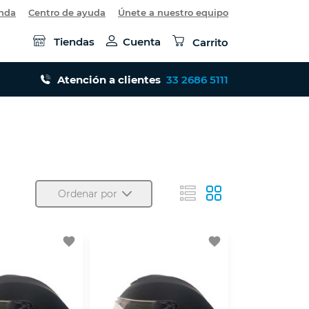
enda
Centro de ayuda
Únete a nuestro equipo
Tiendas
Cuenta
Carrito
Atención a clientes
33 2686 5111
Ordenar por
favorite
favorite