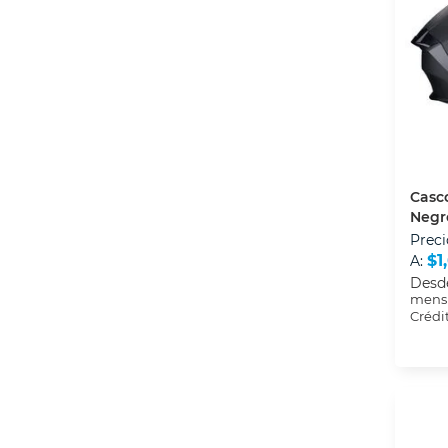
Casc
Negro
Preci
$1
A:
Desd
mensu
Crédi