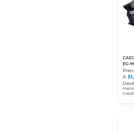
CASC
EG-9
NEGR
Preci
XL
$1
A:
Desd
mensu
Crédi