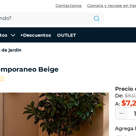
Contáctanos
Compra y recoge en ti
tos
+Descuentos
OUTLET
 de jardín
temporaneo Beige
Precio
De:
$9,0
$7,
A:
Agrega 