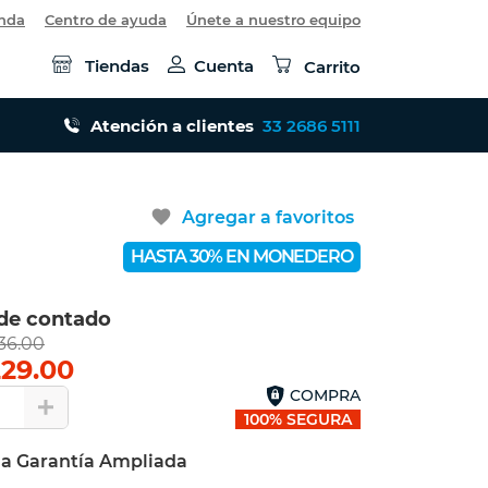
enda
Centro de ayuda
Únete a nuestro equipo
Tiendas
Cuenta
Carrito
Atención a clientes
33 2686 5111
favorite
Agregar a favoritos
HASTA 30% EN MONEDERO
 de contado
36.00
229.00
COMPRA
1
100% SEGURA
la Garantía Ampliada