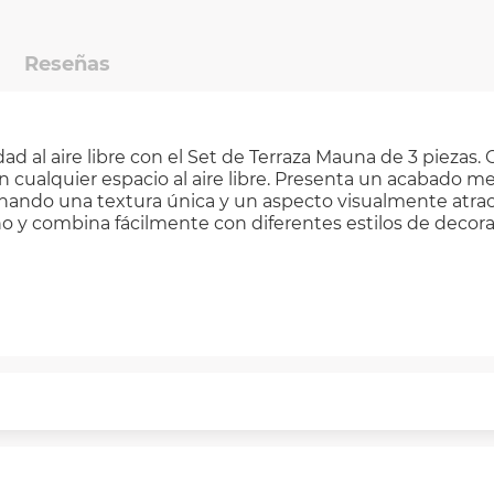
Reseñas
ad al aire libre con el Set de Terraza Mauna de 3 piezas
 cualquier espacio al aire libre. Presenta un acabado m
nando una textura única y un aspecto visualmente atrac
o y combina fácilmente con diferentes estilos de decorac
puntualmente. Al finalizar tu compra generas el 2% en 