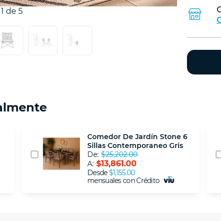
C
1 de 5
C
almente
Comedor De Jardín Stone 6
Sillas Contemporaneo Gris
De:
$25,202.00
$13,861.00
A:
Desde
$1,155.00
mensuales con Crédito