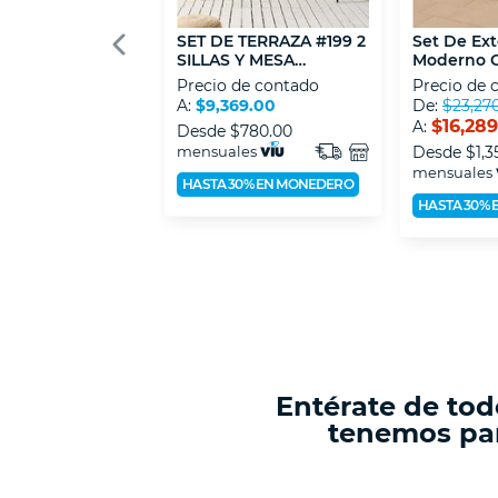
SET DE TERRAZA #199 2
Set De Ext
SILLAS Y MESA
Moderno G
CENTRAL
Precio de contado
Precio de 
A:
$9,369.00
De:
$23,27
$16,28
A:
Desde
$780.00
mensuales
Desde
$1,3
mensuales
HASTA 30% EN MONEDERO
HASTA 30%
Entérate de tod
tenemos par