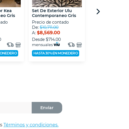
or Kea
Set De Exterior Ulu
Set De Exterior 
eo Gris
Contemporaneo Gris
Moderno Gris
tado
Precio de contado
Precio de contad
De:
$10,711.00
De:
$20,127.00
$8,569.00
$14,089.00
A:
A:
0
Desde
$714.00
Desde
$1,174.00
mensuales
mensuales
MONEDERO
HASTA 30% EN MONEDERO
HASTA 30% EN MON
Enviar
os
Términos y condiciones.