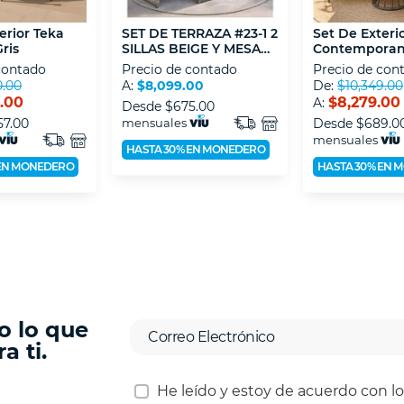
erior Teka
SET DE TERRAZA #23-1 2
Set De Exteri
ris
SILLAS BEIGE Y MESA
Contemporan
CENTRAL
contado
Precio de contado
Precio de con
0.00
A:
$8,099.00
De:
$10,349.00
9.00
$8,279.00
A:
Desde
$675.00
57.00
mensuales
Desde
$689.0
mensuales
HASTA 30% EN MONEDERO
 EN MONEDERO
HASTA 30% EN 
o lo que
a ti.
He leído y estoy de acuerdo con l