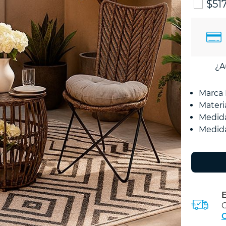
$51
¿A
Marca 
Materi
Medida
Medidas
E
C
C