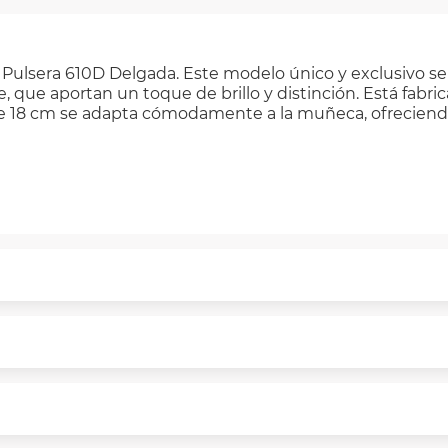
a Pulsera 610D Delgada. Este modelo único y exclusivo se
, que aportan un toque de brillo y distinción. Está fabri
d de 18 cm se adapta cómodamente a la muñeca, ofreciend
puntualmente. Al finalizar tu compra generas el 2% en 
rme a norma de VIU.
segura de principio a fin.
n y comunicación de nuestros clientes.