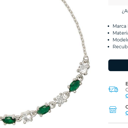
¿A
Marca
Materi
Model
Recub
E
C
C
C
C