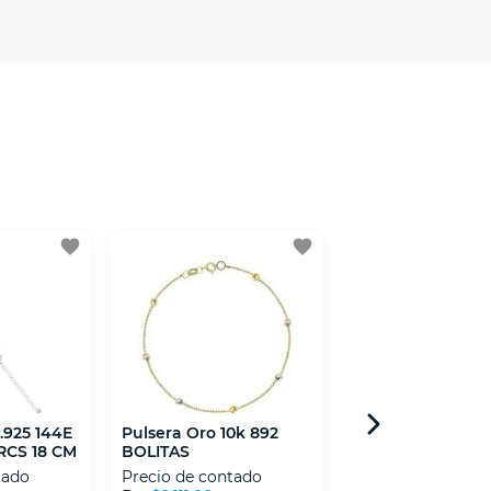
minos y condiciones
aquí
.
 Mexicana de Internet (AIMX).
favorite
favorite
 .925 144E
Pulsera Oro 10k 892
Pulsera Oro 10k 
RCS 18 CM
BOLITAS
CORAZON BOLIT
tado
Precio de contado
Precio de contad