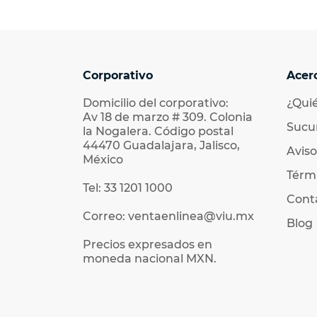
Corporativo
Acer
Domicilio del corporativo:
¿Qui
Av 18 de marzo # 309. Colonia
Sucu
la Nogalera. Código postal
44470 Guadalajara, Jalisco,
Aviso
México
Térmi
Tel: 33 1201 1000
Cont
Correo: ventaenlinea@viu.mx
Blog
Precios expresados en
moneda nacional MXN.