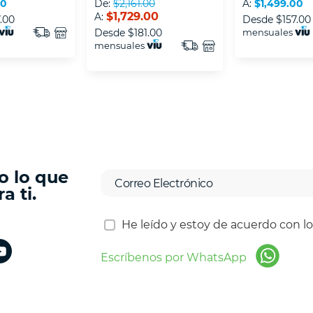
00
De:
$2,161.00
A:
$1,499.00
$1,729.00
A:
.00
Desde
$157.00
Desde
$181.00
mensuales
mensuales
o lo que
a ti.
He leído y estoy de acuerdo con l
Escríbenos por WhatsApp