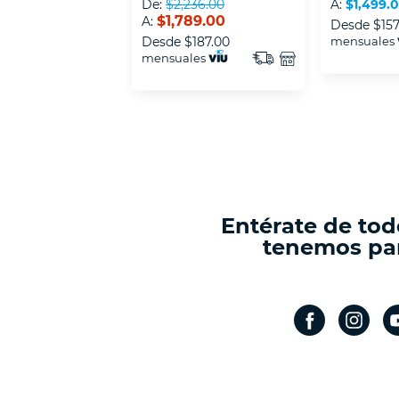
De:
$2,236.00
A:
$1,499.
$1,789.00
A:
Desde
$157
Desde
$187.00
mensuales
mensuales
Entérate de tod
tenemos par