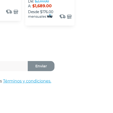
De:
$2,111.00
De:
$2,174.00
$1,689.00
$1,739.00
A:
A:
Desde
$176.00
Desde
$182.00
mensuales
mensuales
Enviar
os
Términos y condiciones.