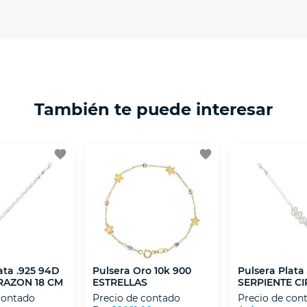
 necesitas mayor detalle de tu garantía, consulta los tér
ptación 3D.
isposiciones legales y Códigos de Ética de la Asociación
 Activos de la Asociación de Internet.MX.
También te puede interesar
favorite
favorite
ata .925 94D
Pulsera Oro 10k 900
Pulsera Plata
RAZON 18 CM
ESTRELLAS
SERPIENTE CI
contado
Precio de contado
Precio de con