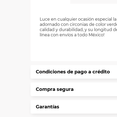
Luce en cualquier ocasión especial l
adornado con circonias de color verde
calidad y durabilidad, y su longitu
línea con envíos a todo México!
Condiciones de pago a crédito
Precio calculado a 12 meses abonando 
Compra segura
*Sujeto a aprobación de crédito confo
En VIU te informamos que tu compra es 
Garantías
Protegemos la seguridad de informació