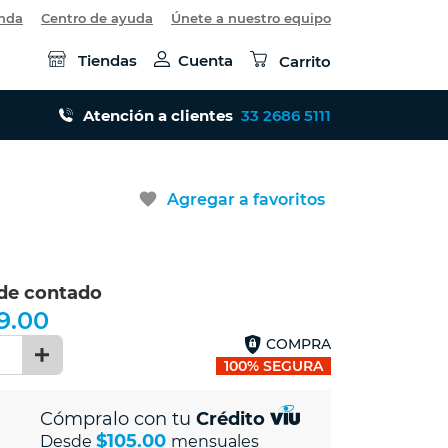
enda
Centro de ayuda
Únete a nuestro equipo
Tiendas
Cuenta
Carrito
Atención a clientes
33 2686 5111
favorite
Agregar a favoritos
 de contado
9.00
COMPRA
1
100% SEGURA
Cómpralo con tu
Crédito
$105.00
Desde
mensuales