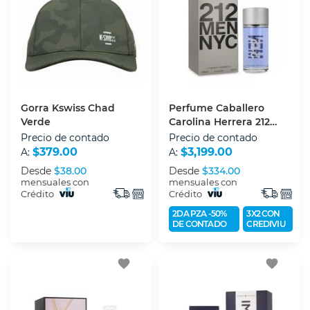
Gorra Kswiss Chad
Perfume Caballero
Verde
Carolina Herrera 212
(edt) Eau De Toilette
Precio de contado
Precio de contado
200 Ml
$379.00
$3,199.00
A:
A:
Desde
$38.00
Desde
$334.00
mensuales con
mensuales con
Crédito
Crédito
2DA PZA -50%
3X2 CON
DE CONTADO
CREDIVIU
favorite
favorite