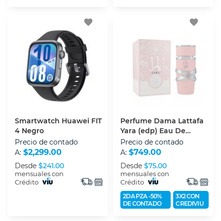
favorite
favorite
Smartwatch Huawei FIT
Perfume Dama Lattafa
4 Negro
Yara (edp) Eau De
Parfum 100 Ml
Precio de contado
Precio de contado
$2,299.00
$749.00
A:
A:
Desde
$241.00
Desde
$75.00
mensuales con
mensuales con
Crédito
Crédito
2DA PZA -50%
3X2 CON
DE CONTADO
CREDIVIU