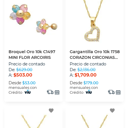
Broquel Oro 10k C1497
Gargantilla Oro 10k 1758
MINI FLOR ARCOIRIS
CORAZON CIRCONIAS
45 CM
Precio de contado
Precio de contado
De:
$629.00
De:
$2,136.00
$503.00
$1,709.00
A:
A:
Desde
$53.00
Desde
$179.00
mensuales con
mensuales con
Crédito
Crédito
favorite
favorite