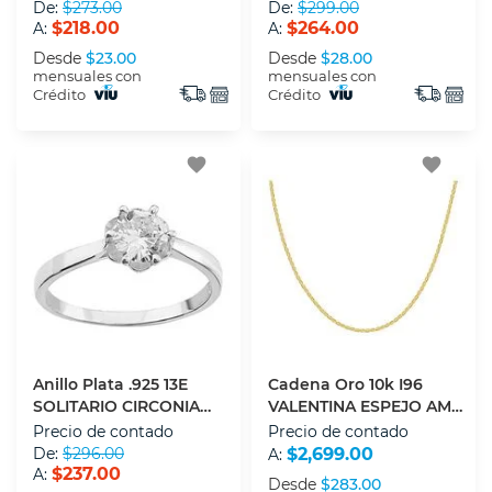
De:
$273.00
De:
$299.00
$218.00
$264.00
A:
A:
Desde
$23.00
Desde
$28.00
mensuales con
mensuales con
Crédito
Crédito
favorite
favorite
Anillo Plata .925 13E
Cadena Oro 10k I96
SOLITARIO CIRCONIA
VALENTINA ESPEJO AMA
FLOR NO.7
ORO 45 CM
Precio de contado
Precio de contado
De:
$296.00
$2,699.00
A:
$237.00
A:
Desde
$283.00