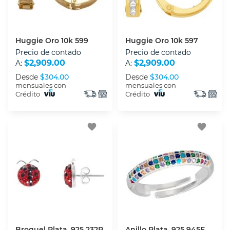
Huggie Oro 10k 599
Huggie Oro 10k 597
Precio de contado
Precio de contado
$2,909.00
$2,909.00
A:
A:
Desde
$304.00
Desde
$304.00
mensuales con
mensuales con
Crédito
Crédito
favorite
favorite
Broquel Plata .925 232P
Anillo Plata .925 945E