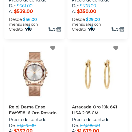
De:
$661.00
De:
$538.00
$529.00
$350.00
A:
A:
Desde
$56.00
Desde
$29.00
mensuales con
mensuales con
Crédito
Crédito
favorite
favorite
Reloj Dama Enso
Arracada Oro 10k 641
EW9518L6 Oro Rosado
LISA 2.05 CM
Precio de contado
Precio de contado
De:
$1,020.00
De:
$2,099.00
$357.00
$1,679.00
A:
A: