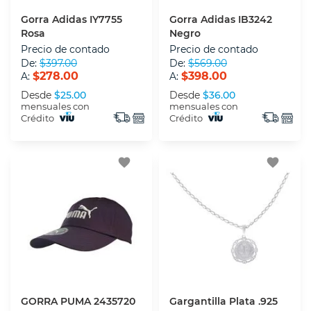
Gorra Adidas IY7755
Gorra Adidas IB3242
Rosa
Negro
Precio de contado
Precio de contado
De:
$397.00
De:
$569.00
$278.00
$398.00
A:
A:
Desde
$25.00
Desde
$36.00
mensuales con
mensuales con
Crédito
Crédito
favorite
favorite
GORRA PUMA 2435720
Gargantilla Plata .925