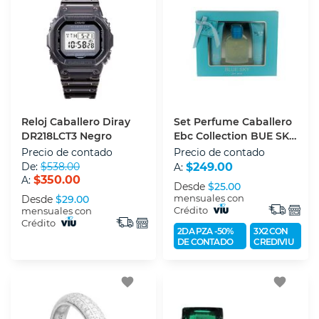
Reloj Caballero Diray
Set Perfume Caballero
DR218LCT3 Negro
Ebc Collection BUE SKY
3 PZS (edp) Eau De
Precio de contado
Precio de contado
Parfum 100 Ml
De:
$538.00
$249.00
A:
$350.00
A:
Desde
$25.00
mensuales con
Desde
$29.00
Crédito
mensuales con
Crédito
2DA PZA -50%
3X2 CON
DE CONTADO
CREDIVIU
favorite
favorite