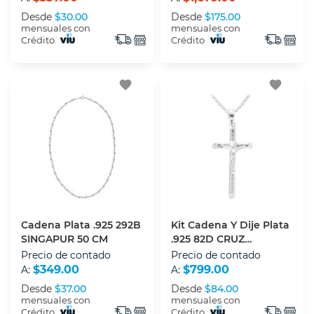
Desde
$30.00
Desde
$175.00
mensuales con
mensuales con
Crédito
Crédito
favorite
favorite
Cadena Plata .925 292B
Kit Cadena Y Dije Plata
SINGAPUR 50 CM
.925 82D CRUZ
DELGADO CIRCS
Precio de contado
Precio de contado
$349.00
$799.00
A:
A:
Desde
$37.00
Desde
$84.00
mensuales con
mensuales con
Crédito
Crédito