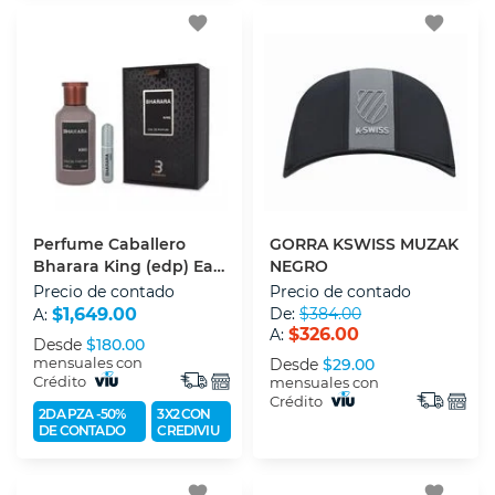
favorite
favorite
Perfume Caballero
GORRA KSWISS MUZAK
Bharara King (edp) Eau
NEGRO
De Parfum 100 Ml
Precio de contado
Precio de contado
$1,649.00
De:
$384.00
A:
$326.00
A:
Desde
$180.00
mensuales con
Desde
$29.00
Crédito
mensuales con
Crédito
2DA PZA -50%
3X2 CON
DE CONTADO
CREDIVIU
favorite
favorite