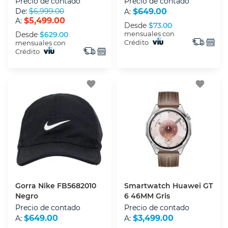
Precio de contado
Precio de contado
De:
$6,999.00
$649.00
A:
$5,499.00
A:
Desde
$73.00
mensuales con
Desde
$629.00
Crédito
mensuales con
Crédito
favorite
favorite
Gorra Nike FB5682010
Smartwatch Huawei GT
Negro
6 46MM Gris
Precio de contado
Precio de contado
$649.00
$3,499.00
A:
A: