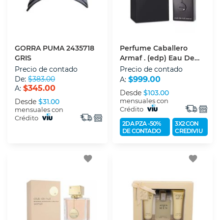
GORRA PUMA 2435718
Perfume Caballero
GRIS
Armaf . (edp) Eau De
Parfum 100 Ml
Precio de contado
Precio de contado
De:
$383.00
$999.00
A:
$345.00
A:
Desde
$103.00
mensuales con
Desde
$31.00
Crédito
mensuales con
Crédito
2DA PZA -50%
3X2 CON
DE CONTADO
CREDIVIU
favorite
favorite