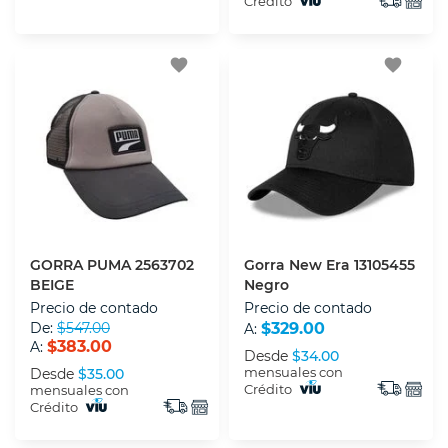
Crédito
favorite
favorite
GORRA PUMA 2563702
Gorra New Era 13105455
BEIGE
Negro
Precio de contado
Precio de contado
De:
$547.00
$329.00
A:
$383.00
A:
Desde
$34.00
mensuales con
Desde
$35.00
Crédito
mensuales con
Crédito