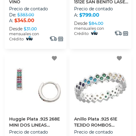
VINO
1512E SAN BENITO LASER
45 CM
Precio de contado
Precio de contado
De:
$383.00
$799.00
A:
$345.00
A:
Desde
$84.00
mensuales con
Desde
$31.00
Crédito
mensuales con
Crédito
favorite
favorite
Huggie Plata .925 268E
Anillo Plata .925 61E
MINI DOS LINEAS
TEJIDO ROMBOS
ARCOIRIS
ARCOIRIS NO.7
Precio de contado
Precio de contado