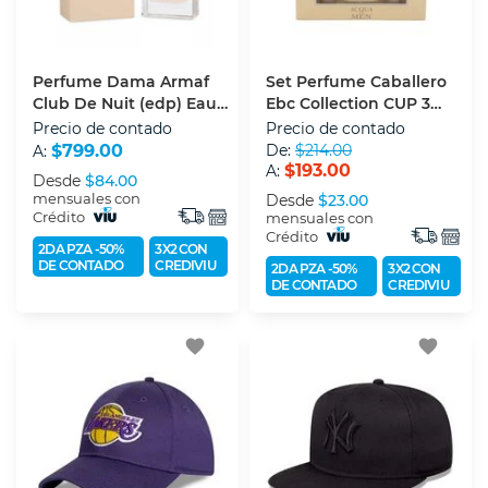
Perfume Dama Armaf
Set Perfume Caballero
Club De Nuit (edp) Eau
Ebc Collection CUP 3
De Parfum 105 Ml
PZS (edp) Eau De
Precio de contado
Precio de contado
Parfum 100 Ml
$799.00
De:
$214.00
A:
$193.00
A:
Desde
$84.00
mensuales con
Desde
$23.00
Crédito
mensuales con
Crédito
2DA PZA -50%
3X2 CON
DE CONTADO
CREDIVIU
2DA PZA -50%
3X2 CON
DE CONTADO
CREDIVIU
favorite
favorite