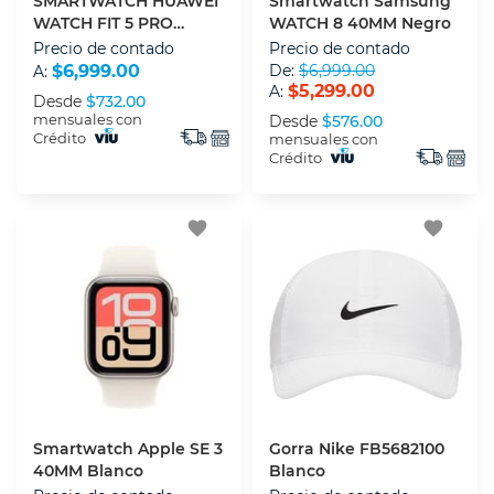
SMARTWATCH HUAWEI
Smartwatch Samsung
WATCH FIT 5 PRO
WATCH 8 40MM Negro
NEGRO
Precio de contado
Precio de contado
$6,999.00
De:
$6,999.00
A:
$5,299.00
A:
Desde
$732.00
mensuales con
Desde
$576.00
Crédito
mensuales con
Crédito
favorite
favorite
Smartwatch Apple SE 3
Gorra Nike FB5682100
40MM Blanco
Blanco