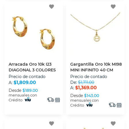
favorite
favorite
Arracada Oro 10k I23
Gargantilla Oro 10k MI98
DIAGONAL 3 COLORES
MINI INFINITO 40 CM
Precio de contado
Precio de contado
$1,809.00
De:
$1,711.00
A:
$1,369.00
A:
Desde
$189.00
mensuales con
Desde
$143.00
Crédito
mensuales con
Crédito
favorite
favorite