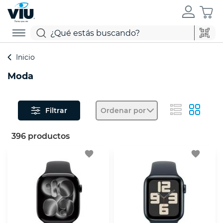
Inicio
Moda
Filtrar
Ordenar por
396 productos
favorite
favorite