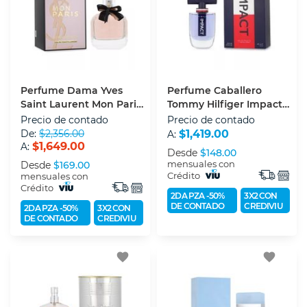
Perfume Dama Yves
Perfume Caballero
Saint Laurent Mon Paris
Tommy Hilfiger Impact
Lumiere (edt) Eau De
(edt) Eau De Toilette 100
Precio de contado
Precio de contado
Toilette 100 Ml
Ml
De:
$2,356.00
$1,419.00
A:
$1,649.00
A:
Desde
$148.00
mensuales con
Desde
$169.00
Crédito
mensuales con
Crédito
2DA PZA -50%
3X2 CON
DE CONTADO
CREDIVIU
2DA PZA -50%
3X2 CON
DE CONTADO
CREDIVIU
favorite
favorite