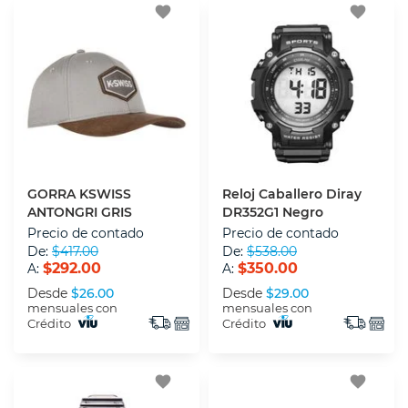
favorite
favorite
GORRA KSWISS
Reloj Caballero Diray
ANTONGRI GRIS
DR352G1 Negro
Precio de contado
Precio de contado
De:
$417.00
De:
$538.00
$292.00
$350.00
A:
A:
Desde
$26.00
Desde
$29.00
mensuales con
mensuales con
Crédito
Crédito
favorite
favorite