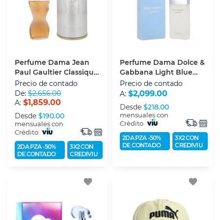
Perfume Dama Jean
Perfume Dama Dolce &
Paul Gaultier Classique
Gabbana Light Blue
(edt) Eau De Toilette 100
(edt) Eau De Toilette 100
Precio de contado
Precio de contado
Ml
Ml
De:
$2,656.00
$2,099.00
A:
$1,859.00
A:
Desde
$218.00
mensuales con
Desde
$190.00
Crédito
mensuales con
Crédito
2DA PZA -50%
3X2 CON
DE CONTADO
CREDIVIU
2DA PZA -50%
3X2 CON
DE CONTADO
CREDIVIU
favorite
favorite