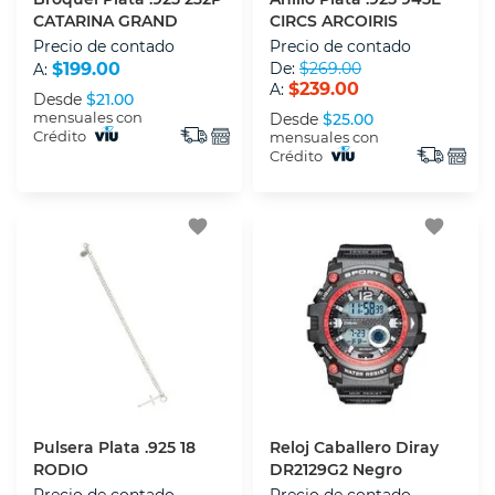
CATARINA GRAND
CIRCS ARCOIRIS
Precio de contado
Precio de contado
$199.00
De:
$269.00
A:
$239.00
A:
Desde
$21.00
mensuales con
Desde
$25.00
Crédito
mensuales con
Crédito
favorite
favorite
Pulsera Plata .925 18
Reloj Caballero Diray
RODIO
DR2129G2 Negro
Precio de contado
Precio de contado