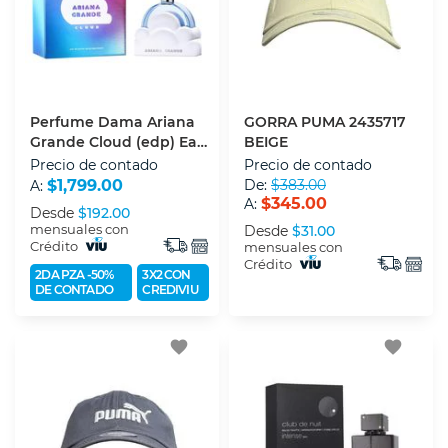
Perfume Dama Ariana
GORRA PUMA 2435717
Grande Cloud (edp) Eau
BEIGE
De Parfum 100 Ml
Precio de contado
Precio de contado
$1,799.00
De:
$383.00
A:
$345.00
A:
Desde
$192.00
mensuales con
Desde
$31.00
Crédito
mensuales con
Crédito
2DA PZA -50%
3X2 CON
DE CONTADO
CREDIVIU
favorite
favorite