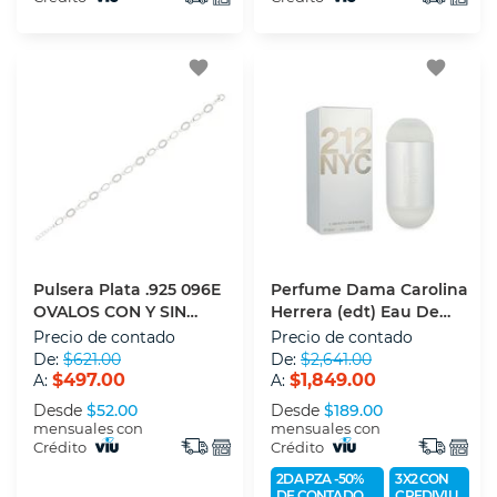
favorite
favorite
Pulsera Plata .925 096E
Perfume Dama Carolina
OVALOS CON Y SIN
Herrera (edt) Eau De
CIRCS 18 CM
Toilette 100 Ml
Precio de contado
Precio de contado
De:
$621.00
De:
$2,641.00
$497.00
$1,849.00
A:
A:
Desde
$52.00
Desde
$189.00
mensuales con
mensuales con
Crédito
Crédito
2DA PZA -50%
3X2 CON
DE CONTADO
CREDIVIU