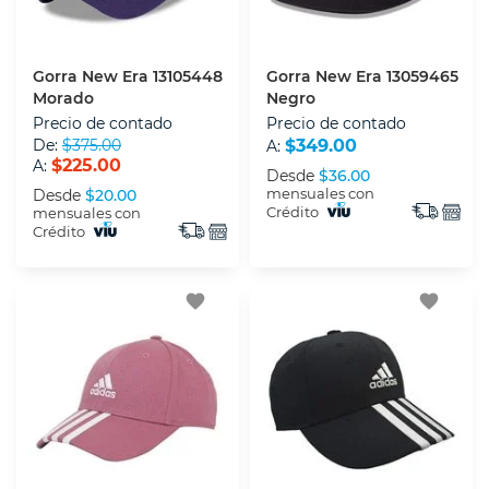
Gorra New Era 13105448
Gorra New Era 13059465
Morado
Negro
Precio de contado
Precio de contado
De:
$375.00
$349.00
A:
$225.00
A:
Desde
$36.00
mensuales con
Desde
$20.00
Crédito
mensuales con
Crédito
favorite
favorite