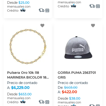
mensuales con
Desde
$25.00
Crédito
mensuales con
Crédito
favorite
favorite
Pulsera Oro 10k I18
GORRA PUMA 2563701
MARINERA BICOLOR 18
GRIS
CM
Precio de contado
Precio de contado
$6,229.00
De:
$603.00
A:
$422.00
A:
Desde
$653.00
mensuales con
Desde
$38.00
Crédito
mensuales con