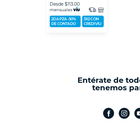
Desde
$113.00
mensuales
2DA PZA -50%
3X2 CON
DE CONTADO
CREDIVIU
Entérate de tod
tenemos par