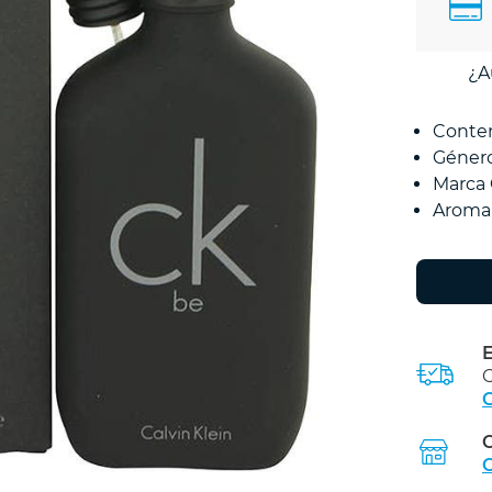
¿A
Conte
Géner
Marca
Aroma
E
C
C
C
C