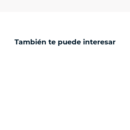
ptación 3D.
isposiciones legales y Códigos de Ética de la Asociación
 Activos de la Asociación de Internet.MX.
También te puede interesar