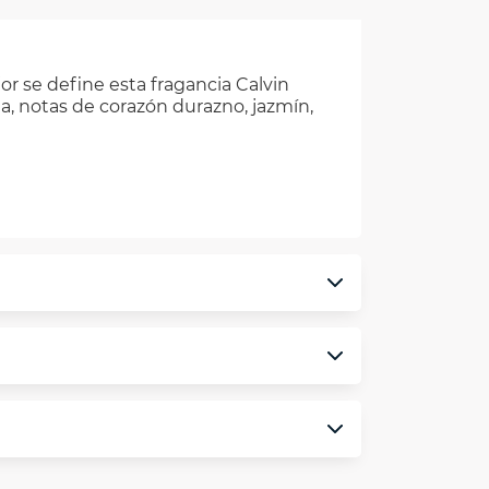
or se define esta fragancia Calvin
a, notas de corazón durazno, jazmín,
monedero electrónico.
minos y condiciones
aquí
.