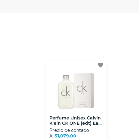
Contamos con:
- Certificados de seguridad SSL y Encri
- Sello de confianza correspondiente, d
- Nos encontramos en la lista de socios
favorite
Perfume Unisex Calvin
Klein CK ONE (edt) Eau
De Toilette 200 Ml
Precio de contado
A:
$1,079.00