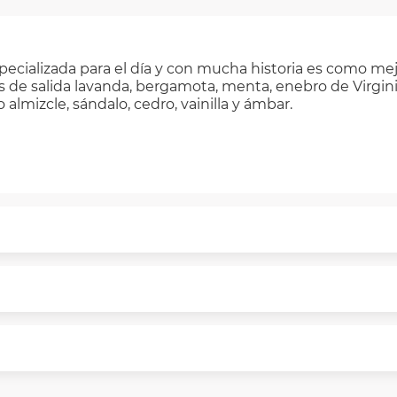
pecializada para el día y con mucha historia es como mej
 de salida lavanda, bergamota, menta, enebro de Virgini
almizcle, sándalo, cedro, vainilla y ámbar.
puntualmente. Al finalizar tu compra generas el 2% en 
rme a norma de VIU.
segura de principio a fin.
n y comunicación de nuestros clientes.
 necesitas mayor detalle de tu garantía, consulta los tér