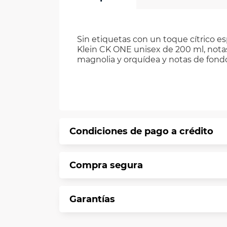
Sin etiquetas con un toque cítrico es
Klein CK ONE unisex de 200 ml, notas
magnolia y orquídea y notas de fondo 
Condiciones de pago a crédito
Precio calculado a 12 meses abonando 
Compra segura
*Sujeto a aprobación de crédito confo
En VIU te informamos que tu compra es 
Garantías
Protegemos la seguridad de informació
En VIU nos interesa tu satisfacción. Si