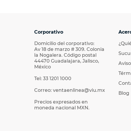
Corporativo
Acer
Domicilio del corporativo:
¿Qui
Av 18 de marzo # 309. Colonia
Sucu
la Nogalera. Código postal
44470 Guadalajara, Jalisco,
Aviso
México
Térmi
Tel: 33 1201 1000
Cont
Correo: ventaenlinea@viu.mx
Blog
Precios expresados en
moneda nacional MXN.