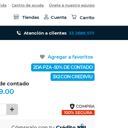
enda
Centro de ayuda
Únete a nuestro equipo
Tiendas
Cuenta
Carrito
Atención a clientes
33 2686 5111
favorite
Agregar a favoritos
2DA PZA -50% DE CONTADO
3X2 CON CREDIVIU
 de contado
9.00
COMPRA
1
100% SEGURA
Cómpralo con tu
Crédito