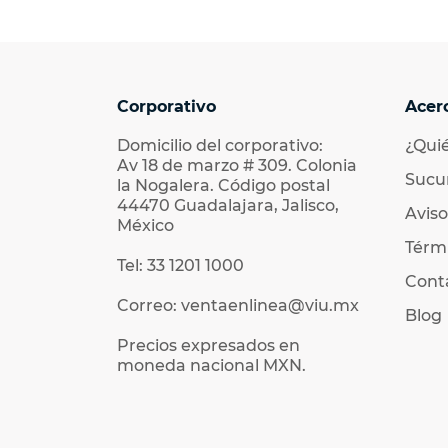
Corporativo
Acer
Domicilio del corporativo:
¿Qui
Av 18 de marzo # 309. Colonia
Sucu
la Nogalera. Código postal
44470 Guadalajara, Jalisco,
Aviso
México
Térmi
Tel: 33 1201 1000
Cont
Correo: ventaenlinea@viu.mx
Blog
Precios expresados en
moneda nacional MXN.