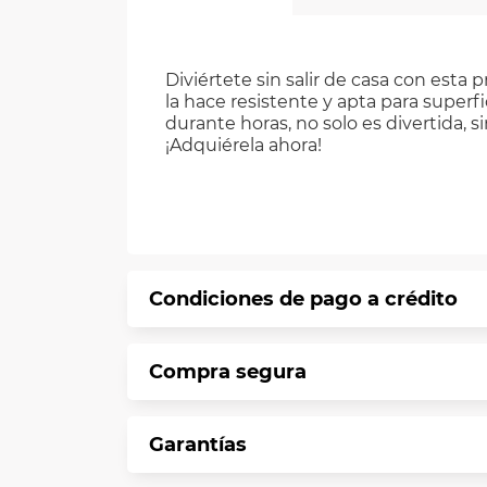
Diviértete sin salir de casa con esta 
la hace resistente y apta para super
durante horas, no solo es divertida, s
¡Adquiérela ahora!
Condiciones de pago a crédito
Precio calculado a 12 meses abonando 
Compra segura
*Sujeto a aprobación de crédito confo
En VIU te informamos que tu compra es 
Garantías
Protegemos la seguridad de informació