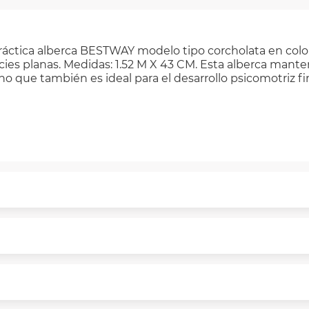
práctica alberca BESTWAY modelo tipo corcholata en color G
ficies planas. Medidas: 1.52 M X 43 CM. Esta alberca man
ino que también es ideal para el desarrollo psicomotriz f
puntualmente. Al finalizar tu compra generas el 2% en 
rme a norma de VIU.
segura de principio a fin.
n y comunicación de nuestros clientes.