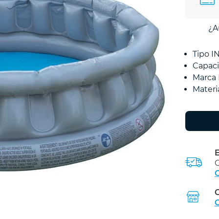
¿A
Tipo 
Capaci
Marca
Materi
E
C
C
C
C