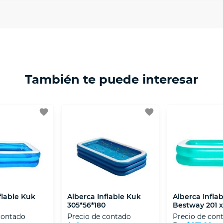
 necesitas mayor detalle de tu garantía, consulta los tér
ptación 3D.
isposiciones legales y Códigos de Ética de la Asociación
 Activos de la Asociación de Internet.MX.
También te puede interesar
favorite
favorite
flable Kuk
Alberca Inflable Kuk
Alberca Inflab
305*56*180
Bestway 201 x 
Cm
contado
Precio de contado
Precio de con