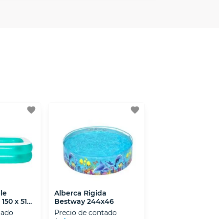
minos y condiciones
aquí
.
 Mexicana de Internet (AIMX).
favorite
favorite
le
Alberca Rigida
150 x 51
Bestway 244x46
tado
Precio de contado