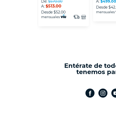
De:
$570.00
A:
$499.0
$513.00
A:
Desde
$42
Desde
$52.00
mensuales
mensuales
Entérate de tod
tenemos par