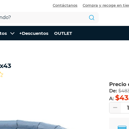
Contáctanos
Compra y recoge en ti
tos
+Descuentos
OUTLET
2x43
Precio
De:
$48
$43
A: