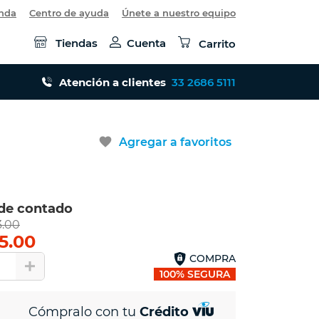
enda
Centro de ayuda
Únete a nuestro equipo
Tiendas
Cuenta
Carrito
Atención a clientes
33 2686 5111
favorite
Agregar a favoritos
 de contado
3.00
5.00
COMPRA
1
100% SEGURA
Cómpralo con tu
Crédito