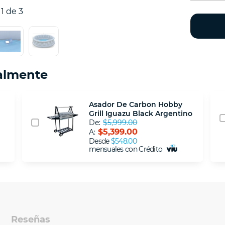
1 de 3
almente
Asador De Carbon Hobby
Grill Iguazu Black Argentino
De:
$5,999.00
$5,399.00
A:
Desde
$548.00
mensuales con Crédito
Reseñas