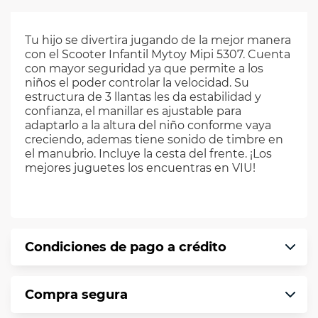
Tu hijo se divertira jugando de la mejor manera
con el Scooter Infantil Mytoy Mipi 5307. Cuenta
con mayor seguridad ya que permite a los
niños el poder controlar la velocidad. Su
estructura de 3 llantas les da estabilidad y
confianza, el manillar es ajustable para
adaptarlo a la altura del niño conforme vaya
creciendo, ademas tiene sonido de timbre en
el manubrio. Incluye la cesta del frente. ¡Los
mejores juguetes los encuentras en VIU!
Condiciones de pago a crédito
Precio calculado a 12 meses abonando
Compra segura
puntualmente. Al finalizar tu compra generas
el 2% en monedero electrónico.