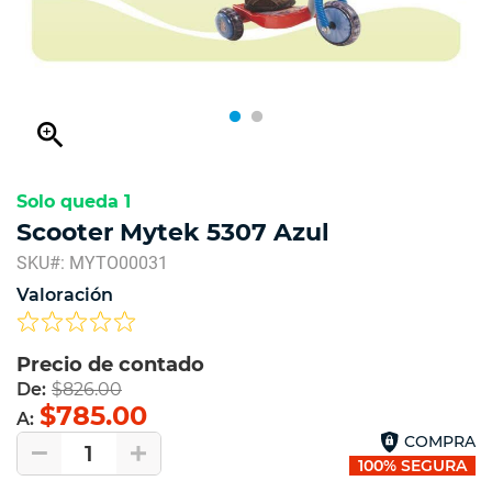
zoom_in
Solo queda 1
Scooter Mytek 5307 Azul
SKU#: MYTO00031
Valoración
Precio de contado
De:
$826.00
$785.00
A:
COMPRA
1
100% SEGURA