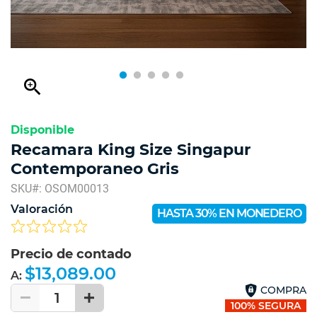
zoom_in
Disponible
Recamara King Size Singapur
Contemporaneo Gris
SKU#: OSOM00013
Valoración
HASTA 30% EN MONEDERO
Precio de contado
$13,089.00
A:
COMPRA
1
100% SEGURA