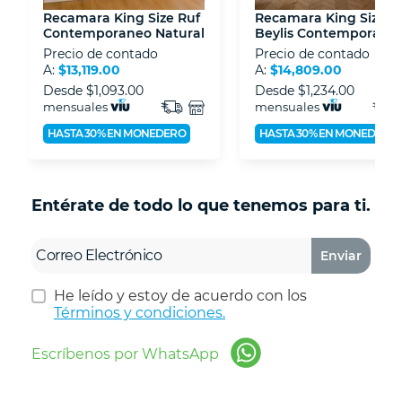
Recamara King Size Ruf
Recamara King Size
Contemporaneo Natural
Beylis Contemporane
Café
Precio de contado
Precio de contado
A:
$13,119.00
A:
$14,809.00
Desde
$1,093.00
Desde
$1,234.00
mensuales
mensuales
HASTA 30% EN MONEDERO
HASTA 30% EN MONEDERO
Entérate de todo lo que tenemos para ti.
Enviar
He leído y estoy de acuerdo con los
Términos y condiciones.
Escríbenos por WhatsApp