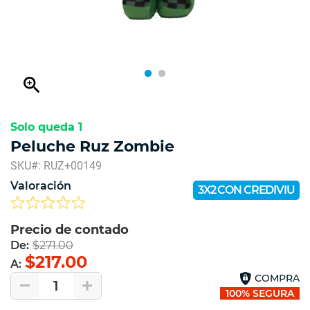
zoom_in
Solo queda 1
Peluche Ruz Zombie
SKU#: RUZ+00149
Valoración
3X2 CON CREDIVIU
Precio de contado
De:
$271.00
$217.00
A:
COMPRA
1
100% SEGURA