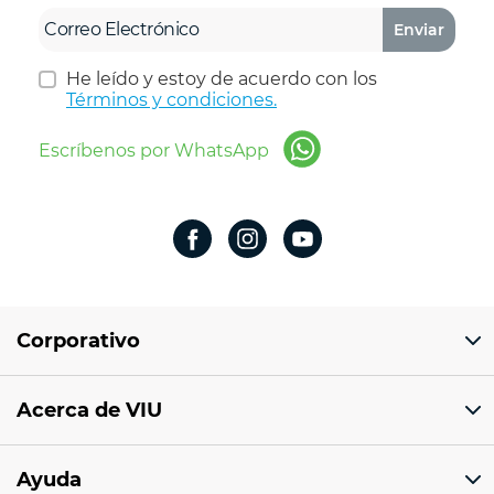
Enviar
He leído y estoy de acuerdo con los
Términos y condiciones.
Escríbenos por WhatsApp
Corporativo
Domicilio del corporativo:
Acerca de VIU
Av 18 de marzo # 309. Colonia la Nogalera.
Código postal 44470 Guadalajara, Jalisco,
México
¿Quiénes somos?
Ayuda
Sucursales