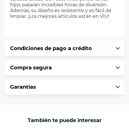
hijos pasarán increíbles horas de diversión.
Además, su diseño es resistente y es fácil de
limpiar. ¡Los mejores artículos están en VIU!
Condiciones de pago a crédito
Precio calculado a 12 meses abonando
Compra segura
puntualmente. Al finalizar tu compra generas
el 2% en monedero electrónico.
En VIU te informamos que tu compra es
*Sujeto a aprobación de crédito conforme a
Garantías
segura de principio a fin.
norma de VIU.
Protegemos la seguridad de información y
En VIU nos interesa tu satisfacción. Si necesitas
comunicación de nuestros clientes.
mayor detalle de tu garantía, consulta los
términos y condiciones
aquí
.
Contamos con:
También te puede interesar
- Certificados de seguridad SSL y Encriptación