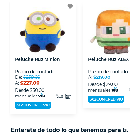
3D.
favorite
- Sello de confianza correspondiente,
disposiciones legales y Códigos de Ética de la
Asociación Mexicana de Internet (AIMX).
- Nos encontramos en la lista de socios Activos
de la Asociación de Internet.MX.
Peluche Ruz Minion
Peluche Ruz ALEX 1851
Precio de contado
Precio de contado
De:
$239.00
A:
$219.00
$227.00
A:
Desde
$29.00
Desde
$30.00
mensuales
mensuales
3X2 CON CREDIVIU
3X2 CON CREDIVIU
Entérate de todo lo que tenemos para ti.