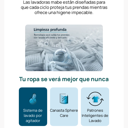
Las lavadoras mabe estân diseñadas para
que cada ciclo proteja tus prendas mientras
ofrece una higene impecable.
Tu ropa se verá mejor que nunca
Sistema de
Canasta Sphere
Patrones
lavado por
Care
Inteligentes de
agitador
Lavado