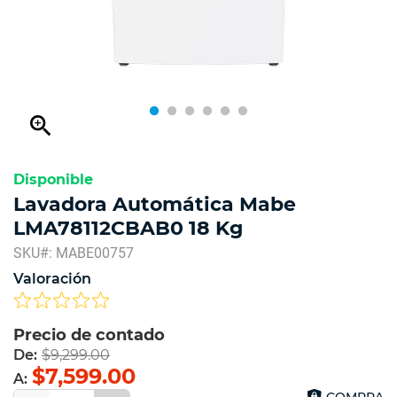
zoom_in
Disponible
Lavadora Automática Mabe
LMA78112CBAB0 18 Kg
SKU#: MABE00757
Valoración
Precio de contado
De:
$9,299.00
$7,599.00
A:
COMPRA