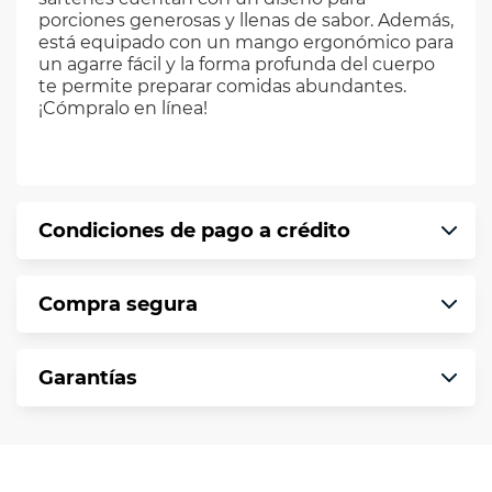
porciones generosas y llenas de sabor. Además,
está equipado con un mango ergonómico para
un agarre fácil y la forma profunda del cuerpo
te permite preparar comidas abundantes.
¡Cómpralo en línea!
Condiciones de pago a crédito
Precio calculado a 12 meses abonando
Compra segura
puntualmente. Al finalizar tu compra generas
el 2% en monedero electrónico.
En VIU te informamos que tu compra es
*Sujeto a aprobación de crédito conforme a
Garantías
segura de principio a fin.
norma de VIU.
Protegemos la seguridad de información y
En VIU nos interesa tu satisfacción. Si necesitas
comunicación de nuestros clientes.
mayor detalle de tu garantía, consulta los
términos y condiciones
aquí
.
Contamos con: