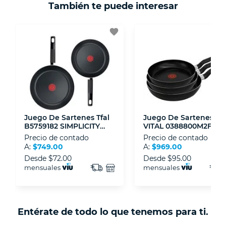
También te puede interesar
- Certificados de seguridad SSL y Encriptación
3D.
favorite
- Sello de confianza correspondiente,
disposiciones legales y Códigos de Ética de la
Asociación Mexicana de Internet (AIMX).
- Nos encontramos en la lista de socios Activos
de la Asociación de Internet.MX.
Juego De Sartenes Tfal
Juego De Sartenes Tfa
B5759182 SIMPLICITY
VITAL 0388800M2FR
20/24 CM
24/26/30 Cm
Precio de contado
Precio de contado
A:
$749.00
A:
$969.00
Desde
$72.00
Desde
$95.00
mensuales
mensuales
Entérate de todo lo que tenemos para ti.