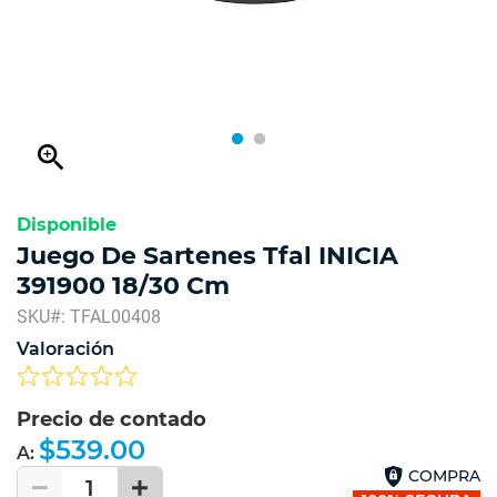
zoom_in
Disponible
Juego De Sartenes Tfal INICIA
391900 18/30 Cm
SKU#: TFAL00408
Valoración
Precio de contado
$539.00
A:
COMPRA
1