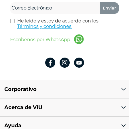
Enviar
He leído y estoy de acuerdo con los
Términos y condiciones.
Escríbenos por WhatsApp
Corporativo
Domicilio del corporativo:
Acerca de VIU
Av 18 de marzo # 309. Colonia la Nogalera.
Código postal 44470 Guadalajara, Jalisco,
México
¿Quiénes somos?
Ayuda