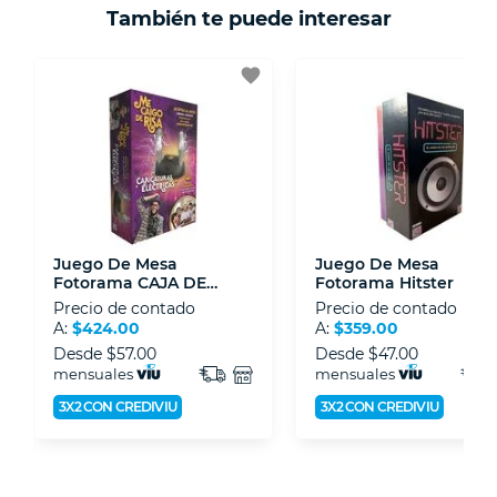
También te puede interesar
- Certificados de seguridad SSL y Encriptación
3D.
favorite
- Sello de confianza correspondiente,
disposiciones legales y Códigos de Ética de la
Asociación Mexicana de Internet (AIMX).
- Nos encontramos en la lista de socios Activos
de la Asociación de Internet.MX.
Juego De Mesa
Juego De Mesa
Fotorama CAJA DE
Fotorama Hitster
TOQUES ME CAIGO DE
Precio de contado
Precio de contado
RISA 1305
A:
$424.00
A:
$359.00
Desde
$57.00
Desde
$47.00
mensuales
mensuales
3X2 CON CREDIVIU
3X2 CON CREDIVIU