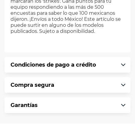
marcarán los 'strikes'. Gana puntos para tu
equipo respondiendo a las más de 500
encuestas para saber lo que 100 mexicanos
dijeron. ¡Envíos a todo México! Este artículo se
puede surtir en alguno de los modelos
publicados. Sujeto a disponibilidad.
Condiciones de pago a crédito
Precio calculado a 12 meses abonando
Compra segura
puntualmente. Al finalizar tu compra generas
el 2% en monedero electrónico.
En VIU te informamos que tu compra es
*Sujeto a aprobación de crédito conforme a
Garantías
segura de principio a fin.
norma de VIU.
Protegemos la seguridad de información y
En VIU nos interesa tu satisfacción. Si necesitas
comunicación de nuestros clientes.
mayor detalle de tu garantía, consulta los
términos y condiciones
aquí
.
Contamos con: