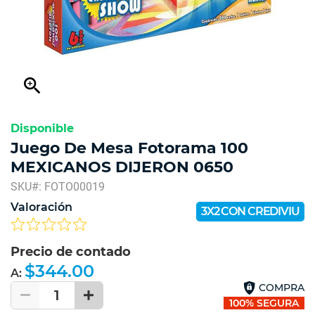
zoom_in
Disponible
Juego De Mesa Fotorama 100
MEXICANOS DIJERON 0650
SKU#: FOTO00019
Valoración
3X2 CON CREDIVIU
Precio de contado
$344.00
A:
COMPRA
1
100% SEGURA