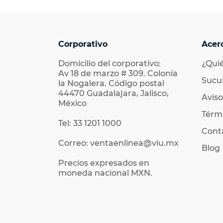
Corporativo
Acer
Domicilio del corporativo:
¿Qui
Av 18 de marzo # 309. Colonia
Sucu
la Nogalera. Código postal
44470 Guadalajara, Jalisco,
Aviso
México
Térmi
Tel: 33 1201 1000
Cont
Correo: ventaenlinea@viu.mx
Blog
Precios expresados en
moneda nacional MXN.