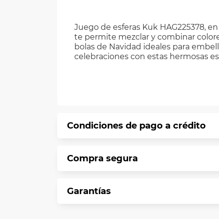
Juego de esferas Kuk HAG225378, en 
te permite mezclar y combinar colore
bolas de Navidad ideales para embelle
celebraciones con estas hermosas es
Condiciones de pago a crédito
Precio calculado a 12 meses abonando 
Compra segura
*Sujeto a aprobación de crédito confo
En VIU te informamos que tu compra es 
Garantías
Protegemos la seguridad de informació
En VIU nos interesa tu satisfacción. Si
Contamos con: