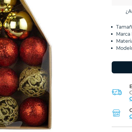
¿A
Tamañ
Marca
Materi
Model
E
C
C
C
C