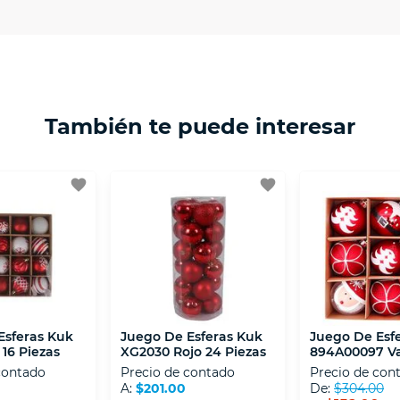
ptación 3D.
isposiciones legales y Códigos de Ética de la Asociación
 Activos de la Asociación de Internet.MX.
También te puede interesar
favorite
favorite
Esferas Kuk
Juego De Esferas Kuk
Juego De Esf
16 Piezas
XG2030 Rojo 24 Piezas
894A00097 Va
Piezas
contado
Precio de contado
Precio de con
A:
$201.00
De:
$304.00