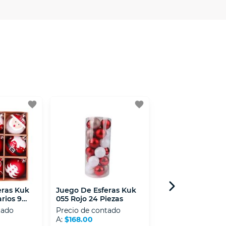
 Mexicana de Internet (AIMX).
favorite
favorite
eras Kuk
Juego De Esferas Kuk
Juego De Esfera
rios 9
055 Rojo 24 Piezas
055 Dorado 24 Pi
tado
Precio de contado
Precio de contad
A:
$168.00
A:
$168.00