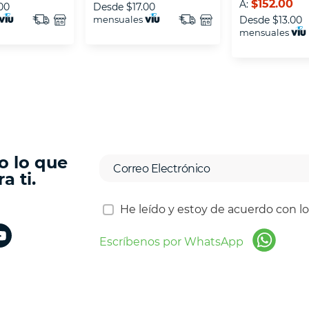
$152.00
A:
00
Desde
$17.00
mensuales
Desde
$13.00
mensuales
o lo que
a ti.
He leído y estoy de acuerdo con l
Escríbenos por WhatsApp