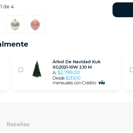
1 de 4
almente
Árbol De Navidad Kuk
XG2021-10W 2.10 M
$2,799.00
A:
Desde
$233.00
mensuales con Crédito
Reseñas