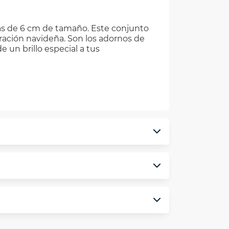
as de 6 cm de tamaño. Este conjunto
ración navideña. Son los adornos de
 un brillo especial a tus
monedero electrónico.
minos y condiciones
aquí
.