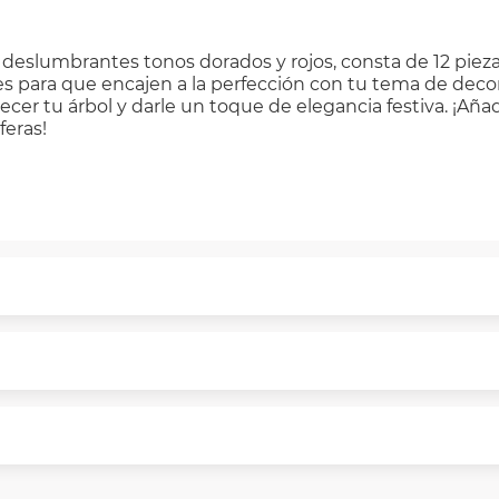
deslumbrantes tonos dorados y rojos, consta de 12 piez
s para que encajen a la perfección con tu tema de deco
cer tu árbol y darle un toque de elegancia festiva. ¡Añade
feras!
puntualmente. Al finalizar tu compra generas el 2% en 
rme a norma de VIU.
segura de principio a fin.
n y comunicación de nuestros clientes.
 necesitas mayor detalle de tu garantía, consulta los tér