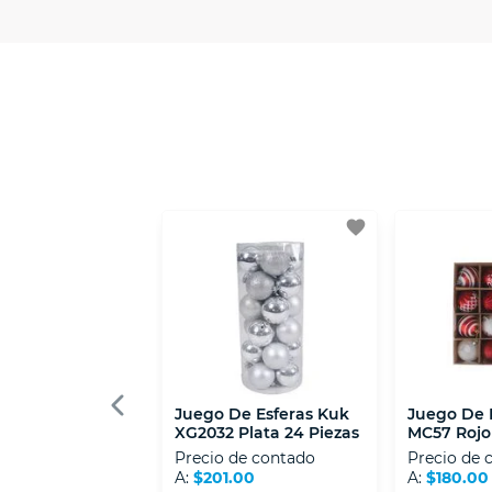
- Certificados de seguridad SSL y Encri
- Sello de confianza correspondiente, d
- Nos encontramos en la lista de socios
favorite
Juego De Esferas Kuk
Juego De 
XG2032 Plata 24 Piezas
MC57 Rojo 
Precio de contado
Precio de 
A:
$201.00
A:
$180.00