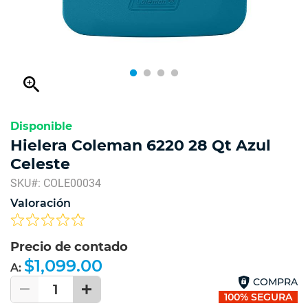
zoom_in
Disponible
Hielera Coleman 6220 28 Qt Azul
Celeste
SKU#: COLE00034
Valoración
Precio de contado
$1,099.00
A:
COMPRA
1
100% SEGURA