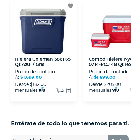
3D.
favorite
- Sello de confianza correspondiente,
disposiciones legales y Códigos de Ética de la
Asociación Mexicana de Internet (AIMX).
- Nos encontramos en la lista de socios Activos
de la Asociación de Internet.MX.
Hielera Coleman 5861 65
Combo Hielera Nyc
Qt Azul / Gris
0714-ROJ 48 Qt Rojo
Precio de contado
Precio de contado
A:
$1,699.00
A:
$1,899.00
Desde
$182.00
Desde
$205.00
mensuales
mensuales
Entérate de todo lo que tenemos para ti.