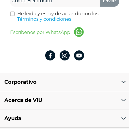
Enviar
He leído y estoy de acuerdo con los
Términos y condiciones.
Escríbenos por WhatsApp
Corporativo
Domicilio del corporativo:
Acerca de VIU
Av 18 de marzo # 309. Colonia la Nogalera.
Código postal 44470 Guadalajara, Jalisco,
México
¿Quiénes somos?
Ayuda
Sucursales
Tel: 33 1201 1000