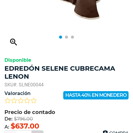
zoom_in
Disponible
EDREDÓN SELENE CUBRECAMA
LENON
SKU#: SLNE00044
Valoración
HASTA 40% EN MONEDERO
Precio de contado
De:
$796.00
$637.00
A:
COMPRA