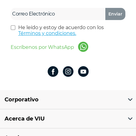
Enviar
He leído y estoy de acuerdo con los
Términos y condiciones.
Escríbenos por WhatsApp
Corporativo
Domicilio del corporativo:
Acerca de VIU
Av 18 de marzo # 309. Colonia la Nogalera.
Código postal 44470 Guadalajara, Jalisco,
México
¿Quiénes somos?