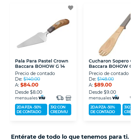
3D.
favorite
- Sello de confianza correspondiente,
disposiciones legales y Códigos de Ética de la
Asociación Mexicana de Internet (AIMX).
- Nos encontramos en la lista de socios Activos
de la Asociación de Internet.MX.
Pala Para Pastel Crown
Cucharon Sopero Cro
Baccara BOHOW G 14
Baccara BOHOW G 25
Precio de contado
Precio de contado
De:
$140.00
De:
$148.00
$84.00
$89.00
A:
A:
Desde
$8.00
Desde
$9.00
mensuales
mensuales
2DA PZA -50%
3X2 CON
2DA PZA -50%
3X2 CON
DE CONTADO
CREDIVIU
DE CONTADO
CREDIVI
Entérate de todo lo que tenemos para ti.