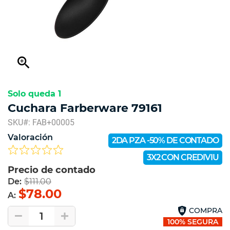
zoom_in
Solo queda 1
Cuchara Farberware 79161
SKU#: FAB+00005
Valoración
2DA PZA -50% DE CONTADO
3X2 CON CREDIVIU
Precio de contado
De:
$111.00
$78.00
A:
COMPRA
1
100% SEGURA