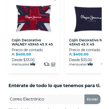
disposiciones legales y Códigos de Ética de la
Asociación Mexicana de Internet (AIMX).
- Nos encontramos en la lista de socios Activos
de la Asociación de Internet.MX.
Cojín Decorativo
Cojín Decorativo NOE
WALNEY 45X45 45 X 45
45X45 45 X 45
Precio de contado
Precio de contado
A:
$400.00
A:
$400.00
Desde
$33.00
Desde
$33.00
mensuales
mensuales
Entérate de todo lo que tenemos para ti.
Enviar