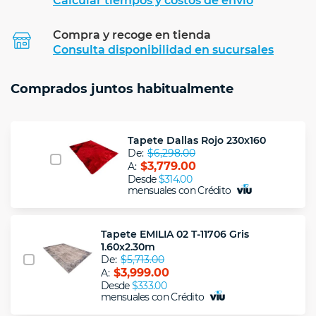
Calcular tiempos y costos de envío
Compra y recoge en tienda
Calcular
Consulta disponibilidad en sucursales
Comprados juntos habitualmente
Tapete Dallas Rojo 230x160
De:
$6,298.00
$3,779.00
A:
Desde
$314.00
mensuales con Crédito
Tapete EMILIA 02 T-11706 Gris
1.60x2.30m
De:
$5,713.00
$3,999.00
A:
Desde
$333.00
mensuales con Crédito