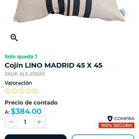
zoom_in
Solo queda 1
Cojín LINO MADRID 45 X 45
SKU#: ALEJ00045
Valoración
Precio de contado
$384.00
A:
COMPRA
1
100% SEGURA