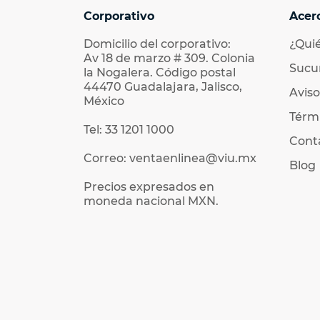
Corporativo
Acer
Domicilio del corporativo:
¿Qui
Av 18 de marzo # 309. Colonia
Sucu
la Nogalera. Código postal
44470 Guadalajara, Jalisco,
Aviso
México
Térmi
Tel: 33 1201 1000
Cont
Correo: ventaenlinea@viu.mx
Blog
Precios expresados en
moneda nacional MXN.