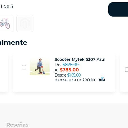
1 de 3
almente
Scooter Mytek 5307 Azul
De:
$826.00
$785.00
A:
Desde
$105.00
mensuales con Crédito
Reseñas