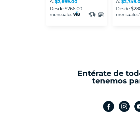
A:
$2,699.00
A:
$2,749.
Desde
$266.00
Desde
$28
mensuales
mensuales
Entérate de tod
tenemos par