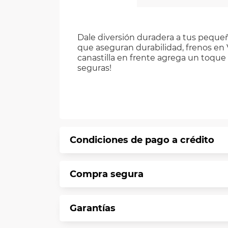
Dale diversión duradera a tus peque
que aseguran durabilidad, frenos en
canastilla en frente agrega un toque d
seguras!
Condiciones de pago a crédito
Precio calculado a 12 meses abonando 
Compra segura
*Sujeto a aprobación de crédito confo
En VIU te informamos que tu compra es 
Garantías
Protegemos la seguridad de informació