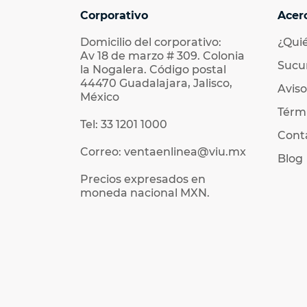
Corporativo
Acer
Domicilio del corporativo:
¿Qui
Av 18 de marzo # 309. Colonia
Sucu
la Nogalera. Código postal
44470 Guadalajara, Jalisco,
Aviso
México
Térmi
Tel: 33 1201 1000
Cont
Correo: ventaenlinea@viu.mx
Blog
Precios expresados en
moneda nacional MXN.