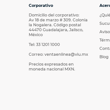
Corporativo
Acer
Domicilio del corporativo:
¿Qui
Av 18 de marzo # 309. Colonia
Sucu
la Nogalera. Código postal
44470 Guadalajara, Jalisco,
Aviso
México
Térmi
Tel: 33 1201 1000
Cont
Correo: ventaenlinea@viu.mx
Blog
Precios expresados en
moneda nacional MXN.