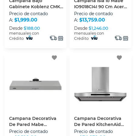
Campana Bajo
Campana Isla Io Mabe
Gabinete Koblenz CMK-
IO9018CI4I 90 Cm Acero
76IV 76 Cm Acero
Inoxidable
Precio de contado
Precio de contado
Inoxidable
$1,999.00
$13,759.00
A:
A:
Desde
$188.00
Desde
$1,246.00
mensuales con
mensuales con
Crédito
Crédito
favorite
favorite
Campana Decorativa
Campana Decorativa
De Pared Mabe
De Pared KitchenAid
CMPU761GX0 75 Cm
KVWB606ESS 90 Cm
Precio de contado
Precio de contado