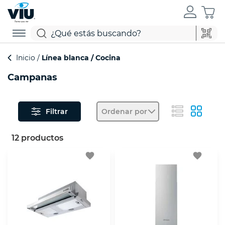
Inicio
Línea blanca
Cocina
Campanas
Filtrar
Ordenar por
12 productos
favorite
favorite