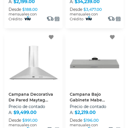
Silver
Acero Inoxidable
$2,199.00
$34,239.00
A:
A:
Desde
$188.00
Desde
$3,477.00
mensuales con
mensuales con
Crédito
Crédito
favorite
favorite
Campana Decorativa
Campana Bajo
De Pared Maytag
Gabinete Mabe
MH9036S 91 Cm Acero
CMPU801GX0 80 Cm
Precio de contado
Precio de contado
Inoxidable
Silver
$9,499.00
$2,219.00
A:
A:
Desde
$991.00
Desde
$196.00
mensuales con
mensuales con