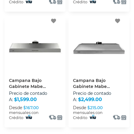
Crédito
Crédito
favorite
favorite
Campana Bajo
Campana Bajo
Gabinete Mabe
Gabinete Mabe
CMPU501SSX0/GX0 50
CMPUV801SSX0 80 Cm
Precio de contado
Precio de contado
Cm Acero Inoxidable
Acero Inoxidable
$1,599.00
$2,499.00
A:
A:
Desde
$167.00
Desde
$215.00
mensuales con
mensuales con
Crédito
Crédito