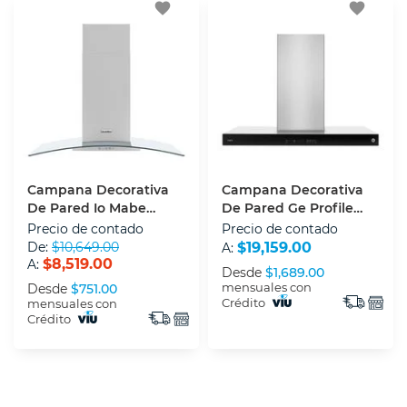
favorite
favorite
Campana Decorativa
Campana Decorativa
De Pared Io Mabe
De Pared Ge Profile
IO9014ICSSS0 90 Cm
CGP9019P6I 90 Cm
Precio de contado
Precio de contado
Acero Inoxidable
Acero Inoxidable
De:
$10,649.00
$19,159.00
A:
$8,519.00
A:
Desde
$1,689.00
mensuales con
Desde
$751.00
Crédito
mensuales con
Crédito