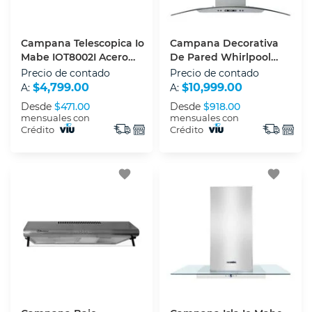
Campana Telescopica Io
Campana Decorativa
Mabe IOT8002I Acero
De Pared Whirlpool
Inoxidable
WHW9910S 90 Cm
Precio de contado
Precio de contado
Acero Inoxidable Con
$4,799.00
$10,999.00
A:
A:
Vidrio
Desde
$471.00
Desde
$918.00
mensuales con
mensuales con
Crédito
Crédito
favorite
favorite