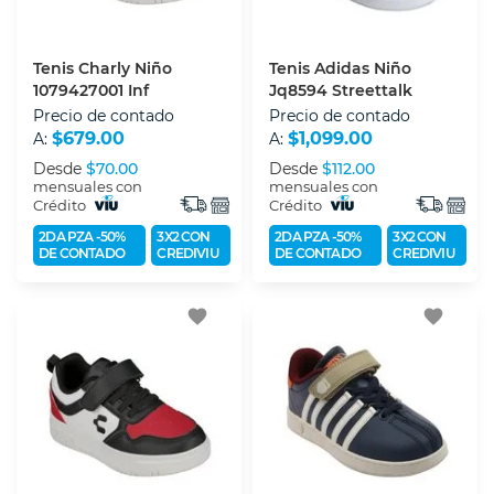
Tenis Charly Niño
Tenis Adidas Niño
1079427001 Inf
Jq8594 Streettalk
Precio de contado
Precio de contado
$679.00
$1,099.00
A:
A:
Desde
$70.00
Desde
$112.00
mensuales con
mensuales con
Crédito
Crédito
2DA PZA -50%
3X2 CON
2DA PZA -50%
3X2 CON
DE CONTADO
CREDIVIU
DE CONTADO
CREDIVIU
favorite
favorite