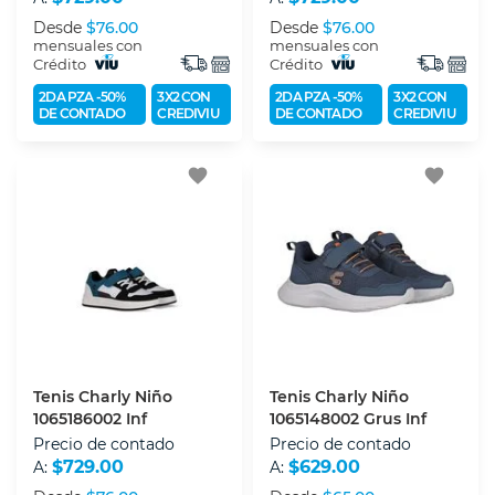
Desde
$76.00
Desde
$76.00
mensuales con
mensuales con
Crédito
Crédito
2DA PZA -50%
3X2 CON
2DA PZA -50%
3X2 CON
DE CONTADO
CREDIVIU
DE CONTADO
CREDIVIU
favorite
favorite
Tenis Charly Niño
Tenis Charly Niño
1065186002 Inf
1065148002 Grus Inf
Precio de contado
Precio de contado
$729.00
$629.00
A:
A: