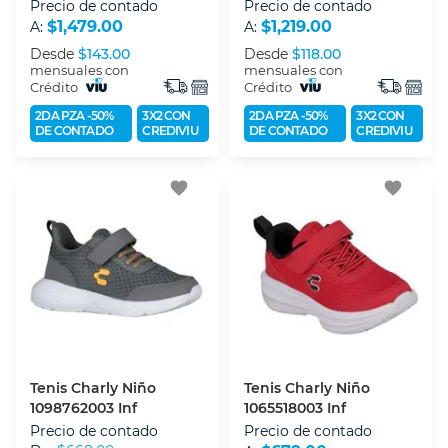
Mid Ac+ps
Ac+ps
Precio de contado
Precio de contado
$1,479.00
$1,219.00
A:
A:
Desde
$143.00
Desde
$118.00
mensuales con
mensuales con
Crédito
Crédito
2DA PZA -50%
3X2 CON
2DA PZA -50%
3X2 CON
DE CONTADO
CREDIVIU
DE CONTADO
CREDIVIU
favorite
favorite
Tenis Charly Niño
Tenis Charly Niño
1098762003 Inf
1065518003 Inf
Precio de contado
Precio de contado