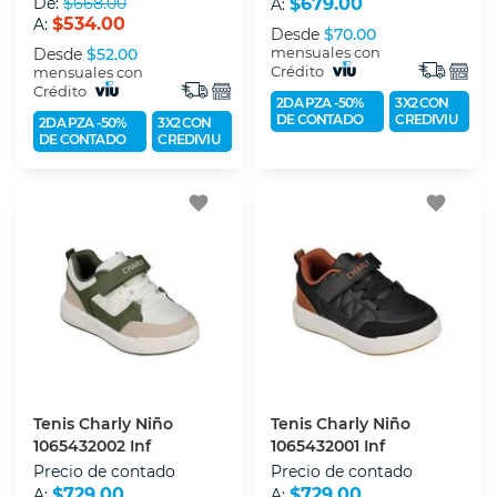
De:
$668.00
$679.00
A:
$534.00
A:
Desde
$70.00
mensuales con
Desde
$52.00
Crédito
mensuales con
Crédito
2DA PZA -50%
3X2 CON
DE CONTADO
CREDIVIU
2DA PZA -50%
3X2 CON
DE CONTADO
CREDIVIU
favorite
favorite
Tenis Charly Niño
Tenis Charly Niño
1065432002 Inf
1065432001 Inf
Precio de contado
Precio de contado
$729.00
$729.00
A:
A: