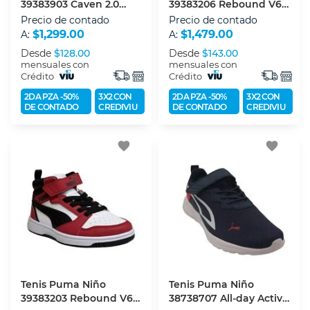
39383903 Caven 2.0
39383206 Rebound V6
Ac+px
Mid Ac+ps
Precio de contado
Precio de contado
$1,299.00
$1,479.00
A:
A:
Desde
$128.00
Desde
$143.00
mensuales con
mensuales con
Crédito
Crédito
2DA PZA -50%
3X2 CON
2DA PZA -50%
3X2 CON
DE CONTADO
CREDIVIU
DE CONTADO
CREDIVIU
favorite
favorite
Tenis Puma Niño
Tenis Puma Niño
39383203 Rebound V6
38738707 All-day Active