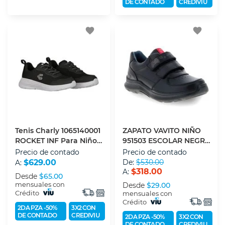
DE CONTADO
CREDIVIU
favorite
favorite
Tenis Charly 1065140001
ZAPATO VAVITO NIÑO
ROCKET INF Para Niño
951503 ESCOLAR NEGRO
19
T190
Precio de contado
Precio de contado
$629.00
De:
$530.00
A:
$318.00
A:
Desde
$65.00
mensuales con
Desde
$29.00
Crédito
mensuales con
Crédito
2DA PZA -50%
3X2 CON
DE CONTADO
CREDIVIU
2DA PZA -50%
3X2 CON
DE CONTADO
CREDIVIU