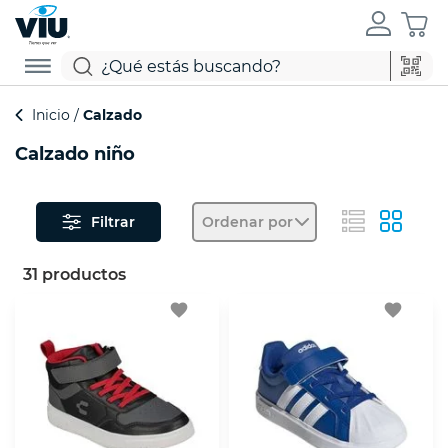
Inicio
Calzado
Calzado niño
Filtrar
Ordenar por
31 productos
favorite
favorite