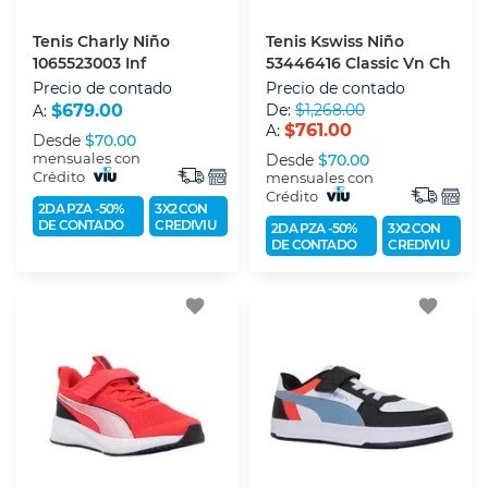
Tenis Charly Niño
Tenis Kswiss Niño
1065523003 Inf
53446416 Classic Vn Ch
Precio de contado
Precio de contado
$679.00
De:
$1,268.00
A:
$761.00
A:
Desde
$70.00
mensuales con
Desde
$70.00
Crédito
mensuales con
Crédito
2DA PZA -50%
3X2 CON
DE CONTADO
CREDIVIU
2DA PZA -50%
3X2 CON
DE CONTADO
CREDIVIU
favorite
favorite