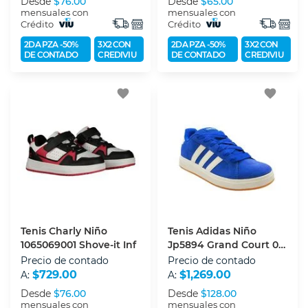
Desde
$76.00
Desde
$65.00
mensuales con
mensuales con
Crédito
Crédito
2DA PZA -50%
3X2 CON
2DA PZA -50%
3X2 CON
DE CONTADO
CREDIVIU
DE CONTADO
CREDIVIU
favorite
favorite
Tenis Charly Niño
Tenis Adidas Niño
1065069001 Shove-it Inf
Jp5894 Grand Court 00s
K
Precio de contado
Precio de contado
$729.00
$1,269.00
A:
A:
Desde
$76.00
Desde
$128.00
mensuales con
mensuales con