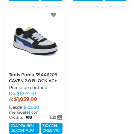
favorite
Tenis Puma 39446206
CAVEN 2.0 BLOCK AC+PS
Para Niño 21
Precio de contado
De:
$1,324.00
$1,059.00
A:
Desde
$102.00
mensuales con
Crédito
2DA PZA -50%
3X2 CON
DE CONTADO
CREDIVIU