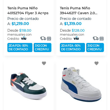
Tenis Puma Niño
Tenis Puma Niño
40152704 Flyer 3 Ac+ps
39446217 Caven 2.0
Block Ac+ps
Precio de contado
Precio de contado
$1,219.00
$1,319.00
A:
A:
Desde
$118.00
Desde
$128.00
mensuales con
mensuales con
Crédito
Crédito
2DA PZA -50%
3X2 CON
2DA PZA -50%
3X2 CON
DE CONTADO
CREDIVIU
DE CONTADO
CREDIVIU
favorite
favorite