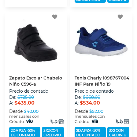
favorite
favorite
Zapato Escolar Chabelo
Tenis Charly 1098767004
Niño C596-a
INF Para Niño 19
Precio de contado
Precio de contado
De:
$725.00
De:
$668.00
$435.00
$534.00
A:
A:
Desde
$40.00
Desde
$52.00
mensuales con
mensuales con
Crédito
Crédito
2DA PZA -50%
3X2 CON
2DA PZA -50%
3X2 CON
DE CONTADO
CREDIVIU
DE CONTADO
CREDIVIU