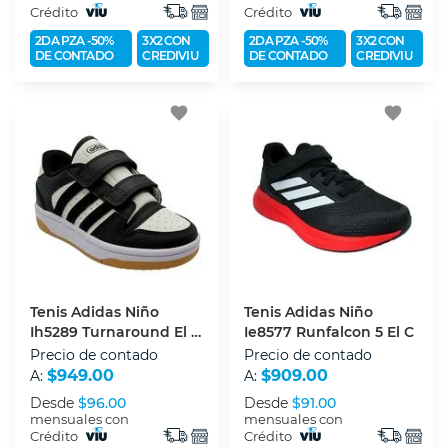
Crédito
Crédito
2DA PZA -50%
3X2 CON
2DA PZA -50%
3X2 CON
DE CONTADO
CREDIVIU
DE CONTADO
CREDIVIU
favorite
favorite
Tenis Adidas Niño
Tenis Adidas Niño
Ih5289 Turnaround El Cf
Ie8577 Runfalcon 5 El C
C
Precio de contado
Precio de contado
$949.00
$909.00
A:
A:
Desde
$96.00
Desde
$91.00
mensuales con
mensuales con
Crédito
Crédito