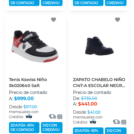
DE CONTADO
CREDIVIU
DE CONTADO
CREDIVIU
favorite
favorite
Tenis Kswiss Niño
ZAPATO CHABELO NIÑO
5k020640 Salt
C147-A ESCOLAR NEGRO
T200
Precio de contado
Precio de contado
$999.00
De:
$735.00
A:
$441.00
A:
Desde
$97.00
mensuales con
Desde
$41.00
Crédito
mensuales con
Crédito
2DA PZA -50%
3X2 CON
DE CONTADO
CREDIVIU
2DA PZA -50%
3X2 CON