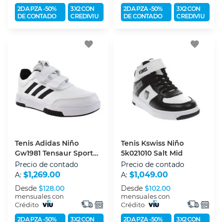
2DA PZA -50%
3X2 CON
2DA PZA -50%
3X2 CON
DE CONTADO
CREDIVIU
DE CONTADO
CREDIVIU
favorite
favorite
Tenis Adidas Niño
Tenis Kswiss Niño
Gw1981 Tensaur Sport
5k021010 Salt Mid
2.0 Cf K
Precio de contado
Precio de contado
$1,269.00
$1,049.00
A:
A:
Desde
$128.00
Desde
$102.00
mensuales con
mensuales con
Crédito
Crédito
2DA PZA -50%
3X2 CON
2DA PZA -50%
3X2 CON