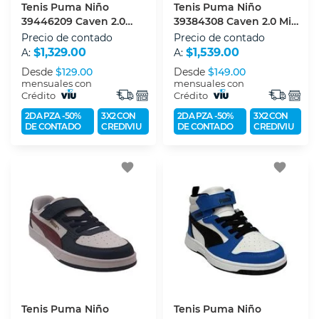
Tenis Puma Niño
Tenis Puma Niño
39446209 Caven 2.0
39384308 Caven 2.0 Mid
Block Ac+ps
Ps
Precio de contado
Precio de contado
$1,329.00
$1,539.00
A:
A:
Desde
$129.00
Desde
$149.00
mensuales con
mensuales con
Crédito
Crédito
2DA PZA -50%
3X2 CON
2DA PZA -50%
3X2 CON
DE CONTADO
CREDIVIU
DE CONTADO
CREDIVIU
favorite
favorite
Tenis Puma Niño
Tenis Puma Niño