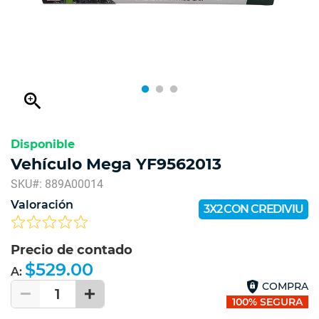
zoom_in
Disponible
Vehículo Mega YF9562013
SKU#: 889A00014
Valoración
3X2 CON CREDIVIU
Precio de contado
$529.00
A:
COMPRA
1
100% SEGURA