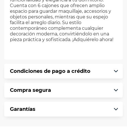
Cuenta con 6 cajones que ofrecen amplio
espacio para guardar maquillaje, accesorios y
objetos personales, mientras que su espejo
facilita el arreglo diario. Su estilo
contemporáneo complementa cualquier
decoración moderna, convirtiéndolo en una
pieza práctica y sofisticada. ¡Adquiérelo ahora!
Condiciones de pago a crédito
Precio calculado a 12 meses abonando
Compra segura
puntualmente. Al finalizar tu compra generas
el 2% en monedero electrónico.
En VIU te informamos que tu compra es
*Sujeto a aprobación de crédito conforme a
Garantías
segura de principio a fin.
norma de VIU.
Protegemos la seguridad de información y
En VIU nos interesa tu satisfacción. Si necesitas
comunicación de nuestros clientes.