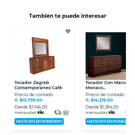
mayor detalle de tu garantía, consulta los
términos y condiciones
aquí
.
Contamos con:
También te puede interesar
- Certificados de seguridad SSL y Encriptación
3D.
favorite
- Sello de confianza correspondiente,
disposiciones legales y Códigos de Ética de la
Asociación Mexicana de Internet (AIMX).
- Nos encontramos en la lista de socios Activos
de la Asociación de Internet.MX.
Tocador Zagreb
Tocador Con Marco
Contemporaneo Café
Monaco
Contemporaneo Café
Precio de contado
Precio de contado
A:
$13,759.00
A:
$14,219.00
Desde
$1,146.00
Desde
$1,184.00
mensuales
mensuales
HASTA 30% EN MONEDERO
HASTA 30% EN MONEDERO