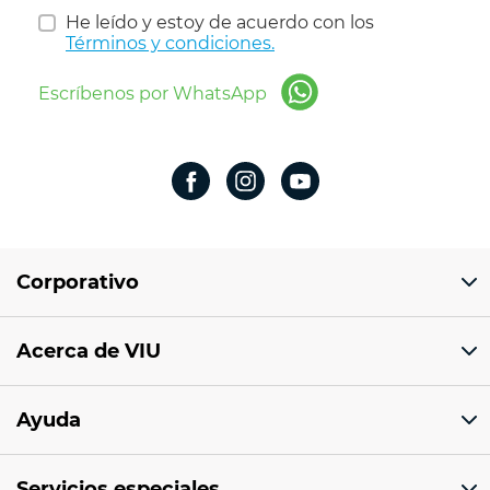
He leído y estoy de acuerdo con los
Términos y condiciones.
Escríbenos por WhatsApp
Corporativo
Domicilio del corporativo:
Acerca de VIU
Av 18 de marzo # 309. Colonia la Nogalera.
Código postal 44470 Guadalajara, Jalisco,
México
¿Quiénes somos?
Ayuda
Sucursales
Tel: 33 1201 1000
Facturación electrónica
Aviso de privacidad
Correo: ventaenlinea@viu.mx
Servicios especiales