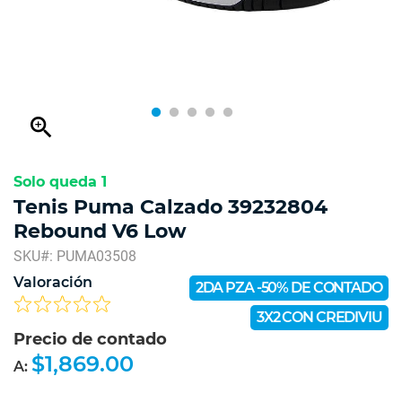
zoom_in
Solo queda 1
Tenis Puma Calzado 39232804
Rebound V6 Low
SKU#: PUMA03508
Valoración
2DA PZA -50% DE CONTADO
3X2 CON CREDIVIU
Precio de contado
$1,869.00
A: