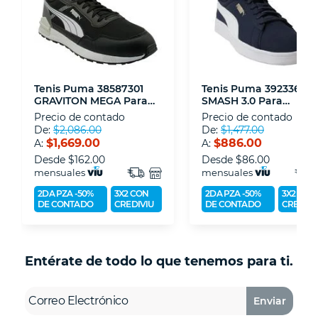
- Nos encontramos en la lista de socios Activos
de la Asociación de Internet.MX.
Tenis Puma 38587301
Tenis Puma 39233603
GRAVITON MEGA Para
SMASH 3.0 Para
Caballero 28
Caballero 28
Precio de contado
Precio de contado
De:
$2,086.00
De:
$1,477.00
$1,669.00
$886.00
A:
A:
Desde
$162.00
Desde
$86.00
mensuales
mensuales
2DA PZA -50%
3X2 CON
2DA PZA -50%
3X2 CON
DE CONTADO
CREDIVIU
DE CONTADO
CREDIVI
Entérate de todo lo que tenemos para ti.
Enviar