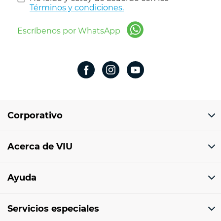
Términos y condiciones.
Escríbenos por WhatsApp
Corporativo
Domicilio del corporativo:
Acerca de VIU
Av 18 de marzo # 309. Colonia la Nogalera.
Código postal 44470 Guadalajara, Jalisco,
México
¿Quiénes somos?
Ayuda
Sucursales
Tel: 33 1201 1000
Facturación electrónica
Aviso de privacidad
Correo: ventaenlinea@viu.mx
Servicios especiales
Preguntas frecuentes
Términos y condiciones