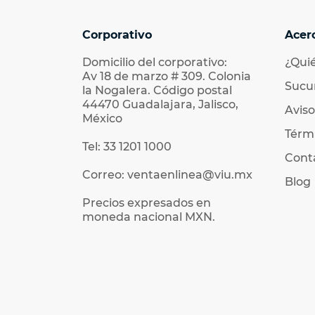
Corporativo
Acer
Domicilio del corporativo:
¿Qui
Av 18 de marzo # 309. Colonia
Sucu
la Nogalera. Código postal
44470 Guadalajara, Jalisco,
Aviso
México
Térmi
Tel: 33 1201 1000
Cont
Correo: ventaenlinea@viu.mx
Blog
Precios expresados en
moneda nacional MXN.