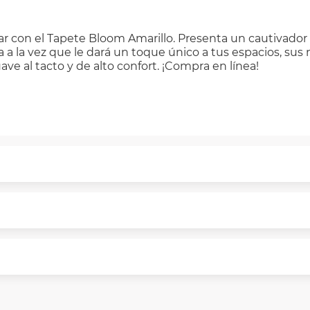
ar con el Tapete Bloom Amarillo. Presenta un cautivado
la vez que le dará un toque único a tus espacios, sus m
uave al tacto y de alto confort. ¡Compra en línea!
puntualmente. Al finalizar tu compra generas el 2% en 
rme a norma de VIU.
segura de principio a fin.
n y comunicación de nuestros clientes.
 necesitas mayor detalle de tu garantía, consulta los tér