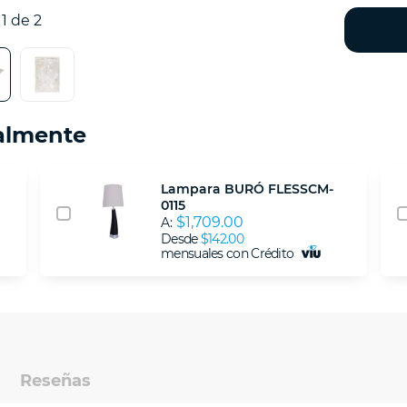
1 de 2
almente
Lampara BURÓ FLESSCM-
0115
$1,709.00
A:
Desde
$142.00
mensuales con Crédito
Reseñas