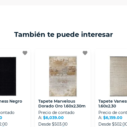
ptación 3D.
isposiciones legales y Códigos de Ética de la Asociación
 Activos de la Asociación de Internet.MX.
También te puede interesar
favorite
favorite
ness Negro
Tapete Marvelous
Tapete Vanes
Dorado Oro 1.60x2.30m
1.60x2.30
contado
Precio de contado
Precio de con
00
A:
$6,039.00
A:
$6,159.00
2.00
Desde
$503.00
Desde
$502.0