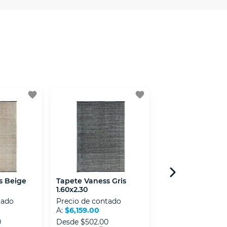
 Mexicana de Internet (AIMX).
favorite
favorite
s Beige
Tapete Vaness Gris
Tapete Listro Ter
1.60x2.30
Terracota 1.60x2.
tado
Precio de contado
Precio de contad
A:
$6,159.00
A:
$5,609.00
0
Desde
$502.00
Desde
$467.00