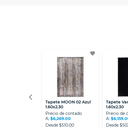
- Certificados de seguridad SSL y Encri
- Sello de confianza correspondiente, d
- Nos encontramos en la lista de socios
favorite
Tapete MOON 02 Azul
Tapete Va
1.60x2.30
1.60x2.30
Precio de contado
Precio de 
A:
$6,269.00
A:
$6,159.
Desde
$510.00
Desde
$50