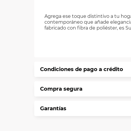
Agrega ese toque distintivo a tu hog
contemporáneo que añade elegancia a 
fabricado con fibra de poliéster, es S
Condiciones de pago a crédito
Precio calculado a 12 meses abonando 
Compra segura
*Sujeto a aprobación de crédito confo
En VIU te informamos que tu compra es 
Garantías
Protegemos la seguridad de informació
En VIU nos interesa tu satisfacción. Si
Contamos con: