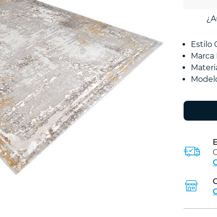
¿A
Estil
Marca
Mater
Model
E
C
C
C
C