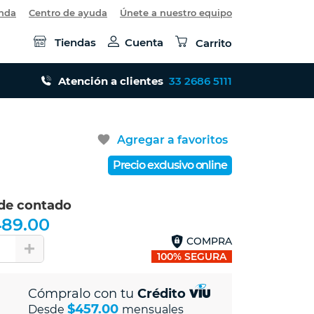
enda
Centro de ayuda
Únete a nuestro equipo
Tiendas
Cuenta
Carrito
Atención a clientes
33 2686 5111
favorite
Agregar a favoritos
Precio exclusivo online
 de contado
489.00
COMPRA
1
100% SEGURA
Cómpralo con tu
Crédito
$457.00
Desde
mensuales