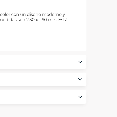
r color con un diseño moderno y
edidas son 2.30 x 1.60 mts. Está
monedero electrónico.
minos y condiciones
aquí
.