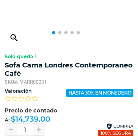
zoom_in
Solo queda 1
Sofa Cama Londres Contemporaneo
Café
SKU#: MARR00031
Valoración
HASTA 30% EN MONEDERO
Precio de contado
$14,739.00
A:
COMPRA
1
100% SEGURA