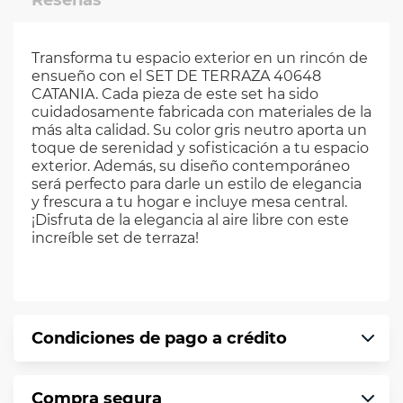
Transforma tu espacio exterior en un rincón de
ensueño con el SET DE TERRAZA 40648
CATANIA. Cada pieza de este set ha sido
cuidadosamente fabricada con materiales de la
más alta calidad. Su color gris neutro aporta un
toque de serenidad y sofisticación a tu espacio
exterior. Además, su diseño contemporáneo
será perfecto para darle un estilo de elegancia
y frescura a tu hogar e incluye mesa central.
¡Disfruta de la elegancia al aire libre con este
increíble set de terraza!
Condiciones de pago a crédito
Precio calculado a 12 meses abonando
Compra segura
puntualmente. Al finalizar tu compra generas