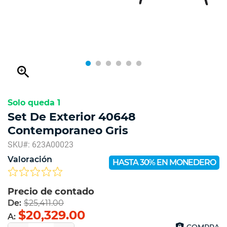
zoom_in
Solo queda 1
Set De Exterior 40648
Contemporaneo Gris
SKU#: 623A00023
Valoración
HASTA 30% EN MONEDERO
Precio de contado
De:
$25,411.00
$20,329.00
A:
COMPRA