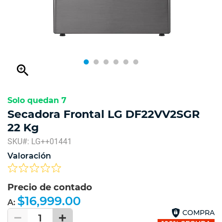
zoom_in
Solo quedan 7
Secadora Frontal LG DF22VV2SGR
22 Kg
SKU#: LG++01441
Valoración
Precio de contado
$16,999.00
A:
COMPRA
1