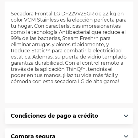
Secadora Frontal LG DF22VV2SGR de 22 kg en
color VCM Stainless es la elección perfecta para
tu hogar. Con características impresionantes
como la tecnología Antibacterial que reduce el
99% de las bacterias, Steam Fresh™ para
eliminar arrugas y olores rápidamente, y
Reduce Static™ para combatir la electricidad
estática. Además, su puerta de vidrio templado
garantiza durabilidad. Con el control remoto a
través de la aplicación ThinQ™, tendrás el
poder en tus manos. ¡Haz tu vida más fácil y
cómoda con esta secadora LG de alta gama!
Condiciones de pago a crédito
Precio calculado a 12 meses abonando
Compra segura
puntualmente. Al finalizar tu compra generas