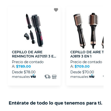
- Certificados de seguridad SSL y Encriptación
3D.
favorite
- Sello de confianza correspondiente,
disposiciones legales y Códigos de Ética de la
Asociación Mexicana de Internet (AIMX).
- Nos encontramos en la lista de socios Activos
de la Asociación de Internet.MX.
CEPILLO DE AIRE
CEPILLO DE AIRE TIM
REMINGTON AS7051 3 EN
AJ819 3 EN 1
1
Precio de contado
Precio de contado
A:
$789.00
A:
$709.00
Desde
$78.00
Desde
$70.00
mensuales
mensuales
Entérate de todo lo que tenemos para ti.