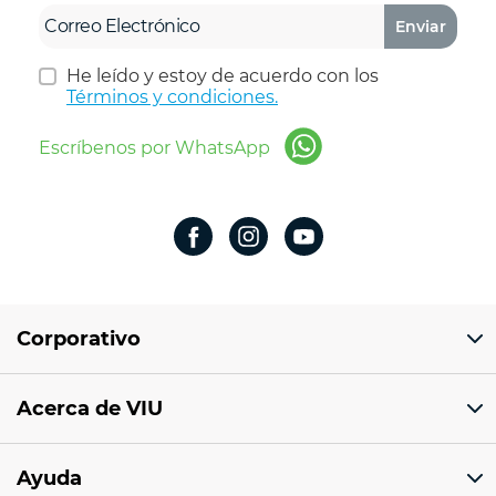
Enviar
He leído y estoy de acuerdo con los
Términos y condiciones.
Escríbenos por WhatsApp
Corporativo
Domicilio del corporativo:
Acerca de VIU
Av 18 de marzo # 309. Colonia la Nogalera.
Código postal 44470 Guadalajara, Jalisco,
México
¿Quiénes somos?
Ayuda
Sucursales
Tel: 33 1201 1000