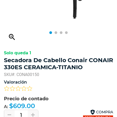
zoom_in
Solo queda 1
Secadora De Cabello Conair CONAIR
330ES CERAMICA-TITANIO
SKU#: CONA00150
Valoración
Precio de contado
$609.00
A:
COMPRA
1