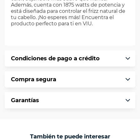
Además, cuenta con 1875 watts de potencia y
está diseñada para controlar el frizz natural de
tu cabello. ¡No esperes más! Encuentra el
producto perfecto para ti en VIU.
Condiciones de pago a crédito
Precio calculado a 12 meses abonando
Compra segura
puntualmente. Al finalizar tu compra generas
el 2% en monedero electrónico.
En VIU te informamos que tu compra es
*Sujeto a aprobación de crédito conforme a
Garantías
segura de principio a fin.
norma de VIU.
Protegemos la seguridad de información y
En VIU nos interesa tu satisfacción. Si necesitas
comunicación de nuestros clientes.
mayor detalle de tu garantía, consulta los
términos y condiciones
aquí
.
Contamos con:
También te puede interesar