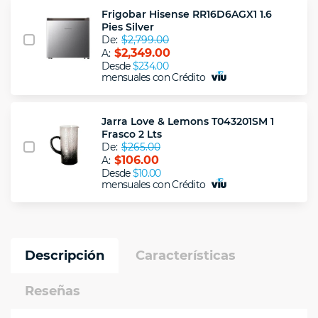
Frigobar Hisense RR16D6AGX1 1.6
Pies Silver
De:
$2,799.00
$2,349.00
A:
Desde
$234.00
mensuales con Crédito
Jarra Love & Lemons T043201SM 1
Frasco 2 Lts
De:
$265.00
$106.00
A:
Desde
$10.00
mensuales con Crédito
Descripción
Características
Reseñas