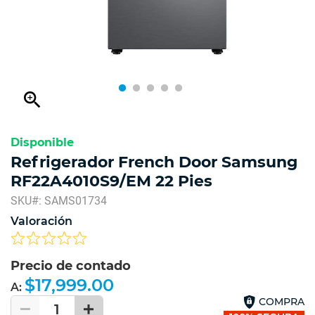
zoom_in
Disponible
Refrigerador French Door Samsung
RF22A4010S9/EM 22 Pies
SKU#: SAMS01734
Valoración
Precio de contado
$17,999.00
A:
COMPRA
1