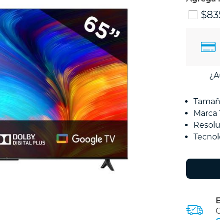
$83
¿A
Tamañ
Marca
Resolu
Tecnol
E
C