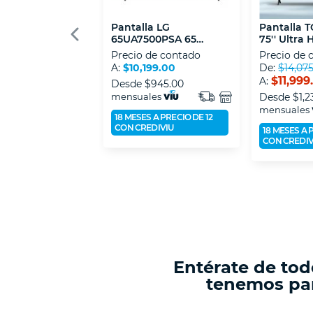
Pantalla LG
Pantalla 
65UA7500PSA 65
75'' Ultra
Pulgadas LED
4K
Precio de contado
Precio de 
A:
$10,199.00
De:
$14,07
$11,999
A:
Desde
$945.00
mensuales
Desde
$1,2
mensuales
18 MESES A PRECIO DE 12
CON CREDIVIU
18 MESES A 
CON CREDIV
Entérate de tod
tenemos par