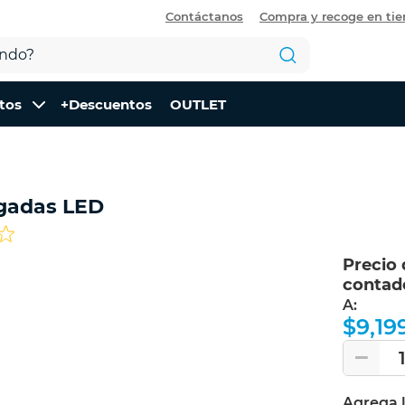
Contáctanos
Compra y recoge en ti
tos
+Descuentos
OUTLET
lgadas LED
Precio 
contad
A:
$9,19
Agrega 