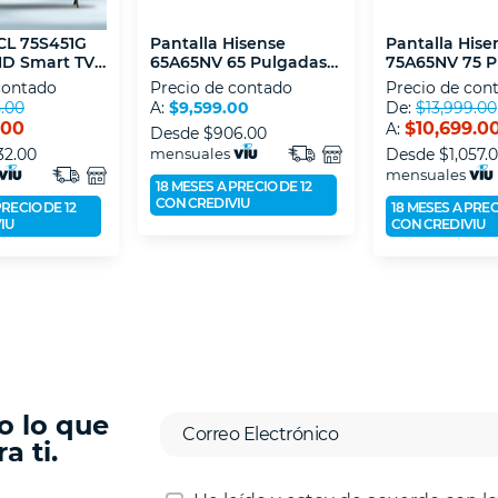
TCL 75S451G
Pantalla Hisense
Pantalla Hise
 HD Smart TV
65A65NV 65 Pulgadas
75A65NV 75 P
LED
LED
contado
Precio de contado
Precio de con
5.00
A:
$9,599.00
De:
$13,999.00
.00
$10,699.0
A:
Desde
$906.00
32.00
mensuales
Desde
$1,057.
mensuales
18 MESES A PRECIO DE 12
CON CREDIVIU
PRECIO DE 12
18 MESES A PREC
IU
CON CREDIVIU
o lo que
a ti.