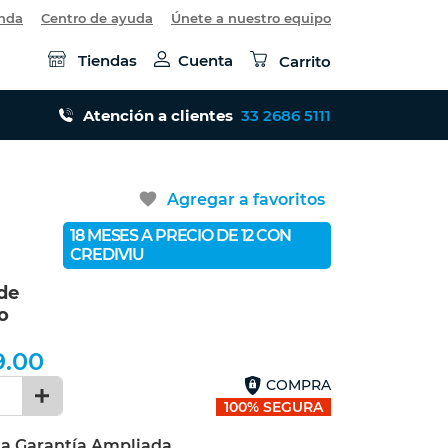
enda
Centro de ayuda
Únete a nuestro equipo
Tiendas
Cuenta
Carrito
Atención a clientes
33 2686 5111
favorite
Agregar a favoritos
18 MESES A PRECIO DE 12 CON
CREDIVIU
de
o
9.00
COMPRA
1
100% SEGURA
la Garantía Ampliada