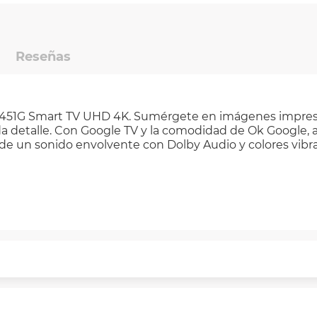
Reseñas
S451G Smart TV UHD 4K. Sumérgete en imágenes impresio
da detalle. Con Google TV y la comodidad de Ok Google, 
uta de un sonido envolvente con Dolby Audio y colores vi
puntualmente. Al finalizar tu compra generas el 2% en 