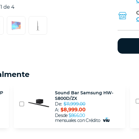
C
1 de 4
C
C
almente
SP
Sound Bar Samsung HW-
S800D/ZX
De:
$11,999.00
$8,999.00
A:
Desde
$866.00
mensuales con Crédito