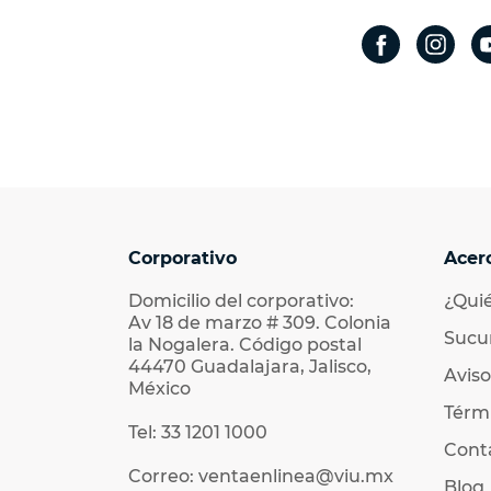
Corporativo
Acer
Domicilio del corporativo:
¿Qui
Av 18 de marzo # 309. Colonia
Sucu
la Nogalera. Código postal
44470 Guadalajara, Jalisco,
Aviso
México
Térmi
Tel: 33 1201 1000
Cont
Correo: ventaenlinea@viu.mx
Blog