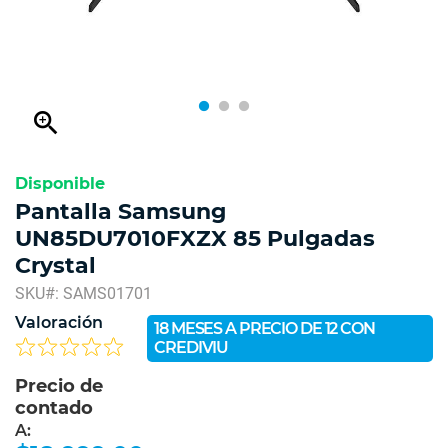
zoom_in
Disponible
Pantalla Samsung
UN85DU7010FXZX 85 Pulgadas
Crystal
SKU#: SAMS01701
Valoración
18 MESES A PRECIO DE 12 CON
CREDIVIU
Precio de
contado
A: