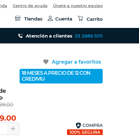
es menos.
enda
Centro de ayuda
Únete a nuestro equipo
Tiendas
Cuenta
Carrito
que entrega un volumen de color del 100%.
Atención a clientes
33 2686 5111
favorite
Agregar a favoritos
18 MESES A PRECIO DE 12 CON
CREDIVIU
de
o
999.00
9.00
COMPRA
1
100% SEGURA