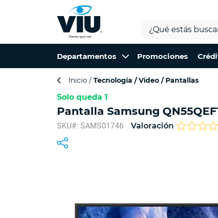
Colores
Más información
Más sobre
Más sobre
Colores vibrantes y precisos amplifi
Calidad de imagen
One UI Tizen
SmartThings
Departamentos
Promociones
Crédi
Inicio
Tecnología
Vídeo
Pantallas
Solo queda 1
Pantalla Samsung QN55QEF
SKU#: SAMS01746
Valoración