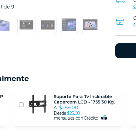
C
C
1 de 9
C
C
almente
SP
Soporte Para Tv Inclinable
Capercom LCD - 1755 30 Kg.
$289.00
A:
Desde
$25.00
mensuales con Crédito