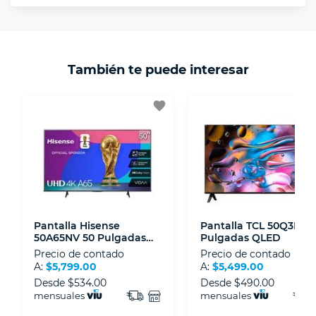
Protegemos la seguridad de información y
En VIU nos interesa tu satisfacción. Si necesitas
comunicación de nuestros clientes.
mayor detalle de tu garantía, consulta los
términos y condiciones
aquí
.
Contamos con:
También te puede interesar
- Certificados de seguridad SSL y Encriptación
3D.
favorite
- Sello de confianza correspondiente,
disposiciones legales y Códigos de Ética de la
Asociación Mexicana de Internet (AIMX).
- Nos encontramos en la lista de socios Activos
de la Asociación de Internet.MX.
Pantalla Hisense
Pantalla TCL 50Q3K 50
50A65NV 50 Pulgadas
Pulgadas QLED
LED
Precio de contado
Precio de contado
A:
$5,799.00
A:
$5,499.00
Desde
$534.00
Desde
$490.00
mensuales
mensuales