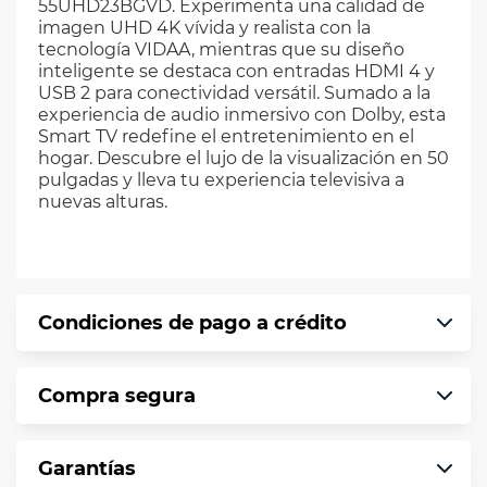
55UHD23BGVD. Experimenta una calidad de
imagen UHD 4K vívida y realista con la
tecnología VIDAA, mientras que su diseño
inteligente se destaca con entradas HDMI 4 y
USB 2 para conectividad versátil. Sumado a la
experiencia de audio inmersivo con Dolby, esta
Smart TV redefine el entretenimiento en el
hogar. Descubre el lujo de la visualización en 50
pulgadas y lleva tu experiencia televisiva a
nuevas alturas.
Condiciones de pago a crédito
Precio calculado a 12 meses abonando
Compra segura
puntualmente. Al finalizar tu compra generas
el 2% en monedero electrónico.
En VIU te informamos que tu compra es
*Sujeto a aprobación de crédito conforme a
Garantías
segura de principio a fin.
norma de VIU.