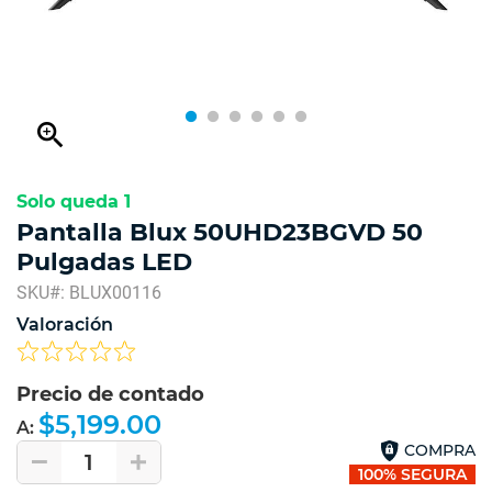
zoom_in
Solo queda 1
Pantalla Blux 50UHD23BGVD 50
Pulgadas LED
SKU#: BLUX00116
Valoración
Precio de contado
$5,199.00
A:
COMPRA
1
100% SEGURA