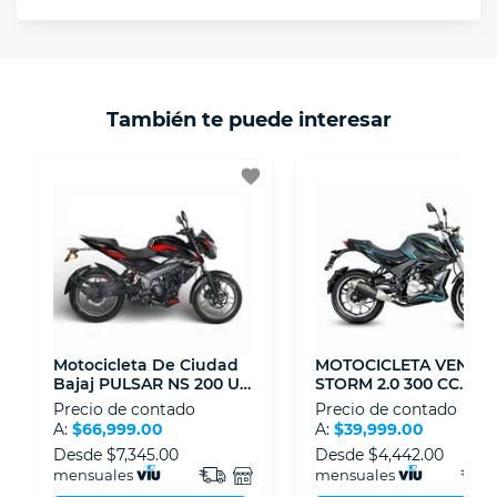
norma de VIU.
Protegemos la seguridad de información y
En VIU nos interesa tu satisfacción. Si necesitas
comunicación de nuestros clientes.
mayor detalle de tu garantía, consulta los
términos y condiciones
aquí
.
Contamos con:
También te puede interesar
- Certificados de seguridad SSL y Encriptación
3D.
favorite
- Sello de confianza correspondiente,
disposiciones legales y Códigos de Ética de la
Asociación Mexicana de Internet (AIMX).
- Nos encontramos en la lista de socios Activos
de la Asociación de Internet.MX.
Motocicleta De Ciudad
MOTOCICLETA VENTO
Bajaj PULSAR NS 200 UG
STORM 2.0 300 CC
200 CC Negro / Rojo
NEGRO
Precio de contado
Precio de contado
A:
$66,999.00
A:
$39,999.00
Desde
$7,345.00
Desde
$4,442.00
mensuales
mensuales