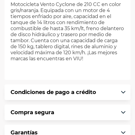
Motocicleta Vento Cyclone de 210 CC en color
gris/naranja. Equipada con un motor de 4
tiempos enfriado por aire, capacidad en el
tanque de 14 litros con rendimiento de
combustible de hasta 35 km/lt, freno delantero
de disco hidráulico y trasero por medio de
tambor. Cuenta con una capacidad de carga
de 150 kg, tablero digital, rines de aluminio y
velocidad máxima de 120 km/h. ¡Las mejores
marcas las encuentras en VIU!
Condiciones de pago a crédito
Precio calculado a 12 meses abonando
Compra segura
puntualmente. Al finalizar tu compra generas
el 2% en monedero electrónico.
En VIU te informamos que tu compra es
*Sujeto a aprobación de crédito conforme a
Garantías
segura de principio a fin.