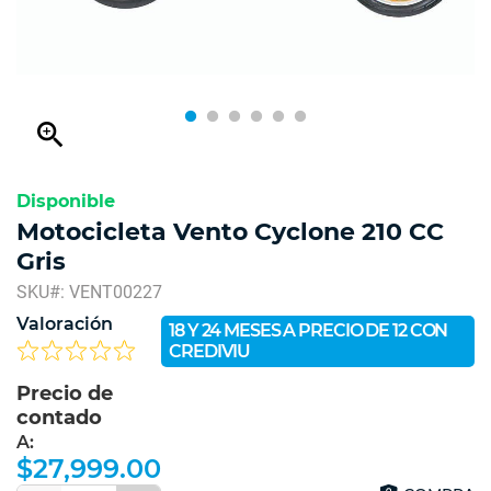
zoom_in
Disponible
Motocicleta Vento Cyclone 210 CC
Gris
SKU#: VENT00227
Valoración
18 Y 24 MESES A PRECIO DE 12 CON
CREDIVIU
Precio de
contado
A:
$27,999.00