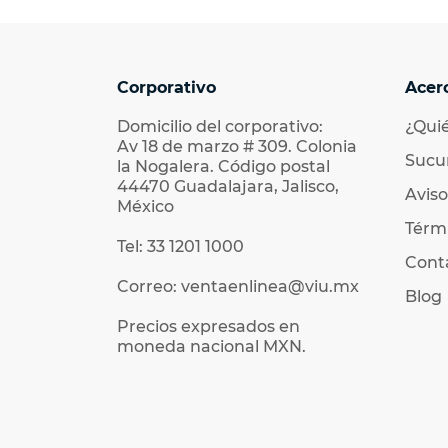
Corporativo
Acer
Domicilio del corporativo:
¿Qui
Av 18 de marzo # 309. Colonia
Sucu
la Nogalera. Código postal
44470 Guadalajara, Jalisco,
Aviso
México
Térmi
Tel: 33 1201 1000
Cont
Correo: ventaenlinea@viu.mx
Blog
Precios expresados en
moneda nacional MXN.