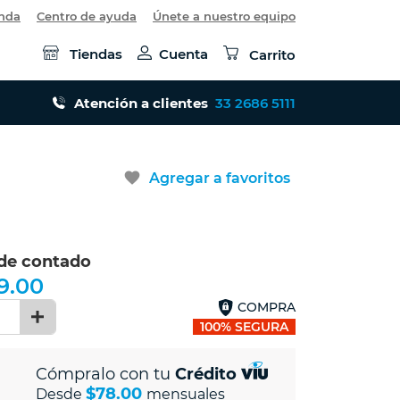
enda
Centro de ayuda
Únete a nuestro equipo
Tiendas
Cuenta
Carrito
Atención a clientes
33 2686 5111
favorite
Agregar a favoritos
 de contado
9.00
COMPRA
1
100% SEGURA
Cómpralo con tu
Crédito
$78.00
Desde
mensuales