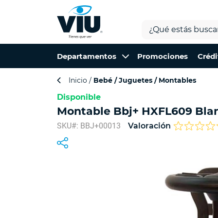
Departamentos
Promociones
Crédi
Inicio
Bebé
Juguetes
Montables
Disponible
Montable Bbj+ HXFL609 Bla
SKU#: BBJ+00013
Valoración