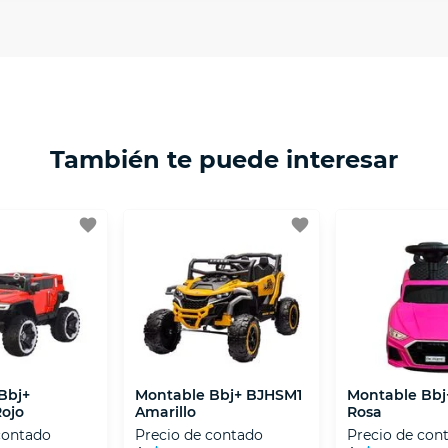
 necesitas mayor detalle de tu garantía, consulta los tér
ptación 3D.
isposiciones legales y Códigos de Ética de la Asociación
 Activos de la Asociación de Internet.MX.
También te puede interesar
favorite
favorite
Bbj+
Montable Bbj+ BJHSM1
Montable Bb
ojo
Amarillo
Rosa
contado
Precio de contado
Precio de con