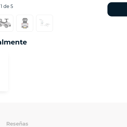
1 de 5
almente
Reseñas