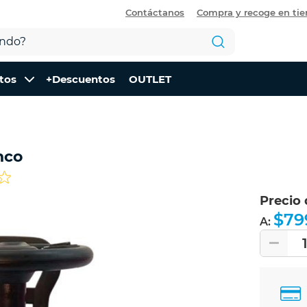
Contáctanos
Compra y recoge en ti
tos
+Descuentos
OUTLET
nco
Precio
$79
A: