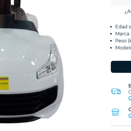
¿A
Edad s
Marca
Peso (
Model
E
C
C
C
C