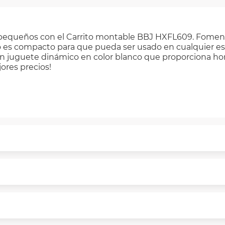
s pequeños con el Carrito montable BBJ HXFL609. Fomen
o es compacto para que pueda ser usado en cualquier esp
un juguete dinámico en color blanco que proporciona ho
ores precios!
puntualmente. Al finalizar tu compra generas el 2% en 
rme a norma de VIU.
segura de principio a fin.
n y comunicación de nuestros clientes.