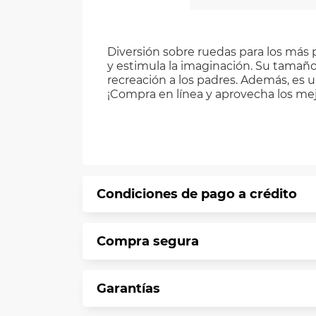
Diversión sobre ruedas para los má
y estimula la imaginación. Su tamañ
recreación a los padres. Además, es 
¡Compra en línea y aprovecha los mej
Condiciones de pago a crédito
Precio calculado a 12 meses abonando 
Compra segura
*Sujeto a aprobación de crédito confo
En VIU te informamos que tu compra es 
Garantías
Protegemos la seguridad de informació