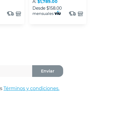
A:
$1,789.00
A:
$6,499.00
Desde
$158.00
Desde
$623.00
mensuales
mensuales
Enviar
os
Términos y condiciones.