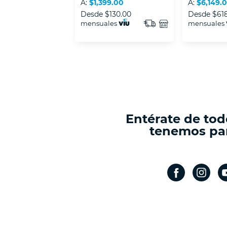
A:
$1,399.00
A:
$6,149.
Desde
$130.00
Desde
$61
mensuales
mensuales
Entérate de tod
tenemos par