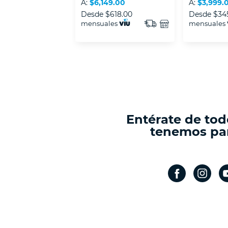
A:
$6,149.00
A:
$3,999.
Desde
$618.00
Desde
$34
mensuales
mensuales
Entérate de tod
tenemos par