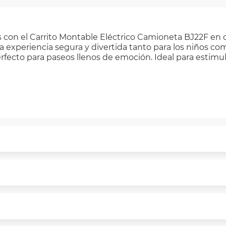
s con el Carrito Montable Eléctrico Camioneta BJ22F en c
 experiencia segura y divertida tanto para los niños com
erfecto para paseos llenos de emoción. Ideal para estimu
puntualmente. Al finalizar tu compra generas el 2% en 
rme a norma de VIU.
segura de principio a fin.
n y comunicación de nuestros clientes.