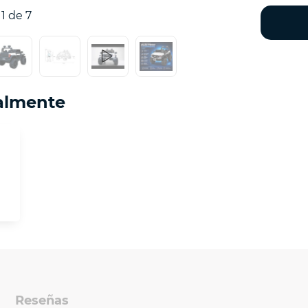
1 de 7
almente
Reseñas