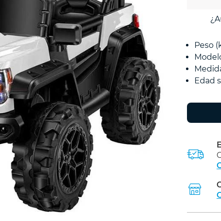
¿A
Peso (
Model
Medida
Edad s
E
C
C
C
C