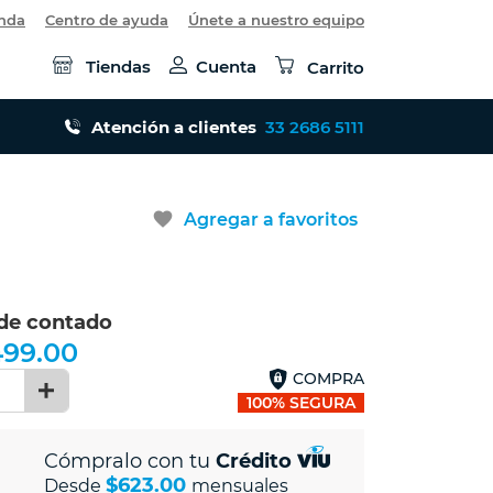
enda
Centro de ayuda
Únete a nuestro equipo
Tiendas
Cuenta
Carrito
Atención a clientes
33 2686 5111
favorite
Agregar a favoritos
 de contado
499.00
COMPRA
1
100% SEGURA
Cómpralo con tu
Crédito
$623.00
Desde
mensuales