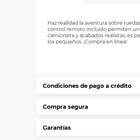
Haz realidad la aventura sobre rueda
control remoto incluido permiten una
camioneta y acabados realistas, es p
los pequeños. ¡Compra en línea!
Condiciones de pago a crédito
Precio calculado a 12 meses abonando 
Compra segura
*Sujeto a aprobación de crédito confo
En VIU te informamos que tu compra es 
Garantías
Protegemos la seguridad de informació