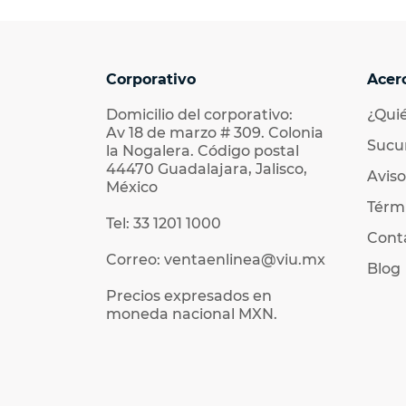
Corporativo
Acer
Domicilio del corporativo:
¿Qui
Av 18 de marzo # 309. Colonia
Sucu
la Nogalera. Código postal
44470 Guadalajara, Jalisco,
Aviso
México
Térmi
Tel: 33 1201 1000
Cont
Correo: ventaenlinea@viu.mx
Blog
Precios expresados en
moneda nacional MXN.