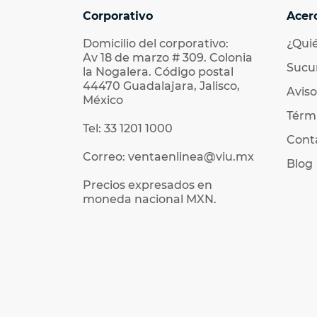
Corporativo
Acer
Domicilio del corporativo:
¿Qui
Av 18 de marzo # 309. Colonia
Sucu
la Nogalera. Código postal
44470 Guadalajara, Jalisco,
Aviso
México
Térmi
Tel: 33 1201 1000
Cont
Correo: ventaenlinea@viu.mx
Blog
Precios expresados en
moneda nacional MXN.