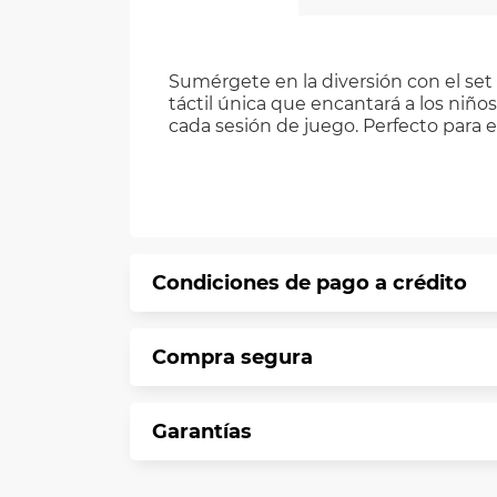
Sumérgete en la diversión con el set
táctil única que encantará a los niño
cada sesión de juego. Perfecto para es
Condiciones de pago a crédito
Precio calculado a 12 meses abonando 
Compra segura
*Sujeto a aprobación de crédito confo
En VIU te informamos que tu compra es 
Garantías
Protegemos la seguridad de informació
En VIU nos interesa tu satisfacción. Si
Contamos con: