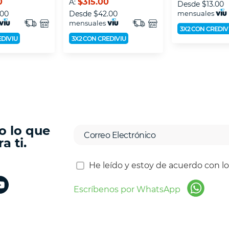
0
$315.00
A:
Desde
$13.00
.00
Desde
$42.00
mensuales
mensuales
3X2 CON CREDIV
EDIVIU
3X2 CON CREDIVIU
o lo que
a ti.
He leído y estoy de acuerdo con l
Escríbenos por WhatsApp