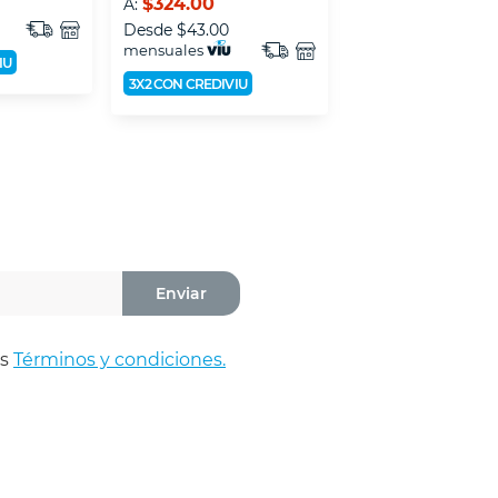
$324.00
$278.00
A:
A:
Desde
$43.00
Desde
$37.00
mensuales
mensuales
IU
3X2 CON CREDIVIU
3X2 CON CREDIVIU
Enviar
os
Términos y condiciones.