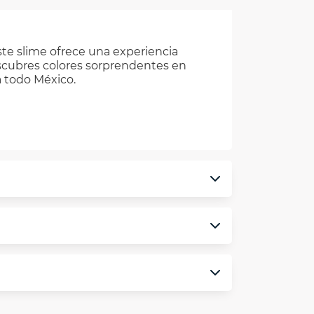
ste slime ofrece una experiencia
descubres colores sorprendentes en
a todo México.
monedero electrónico.
minos y condiciones
aquí
.