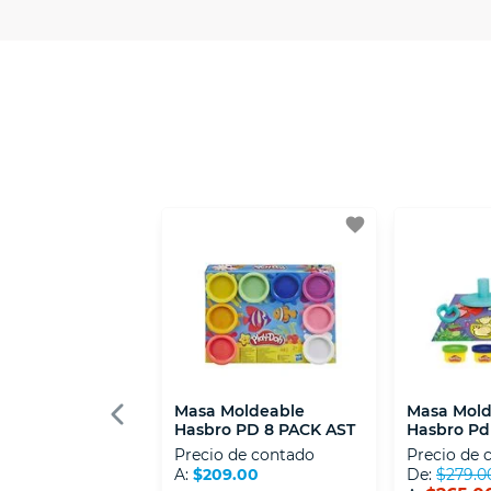
- Certificados de seguridad SSL y Encri
- Sello de confianza correspondiente, d
- Nos encontramos en la lista de socios
favorite
Masa Moldeable
Masa Mold
Hasbro PD 8 PACK AST
Hasbro Pd
Colors Sta
Precio de contado
Precio de 
A:
$209.00
De:
$279.0