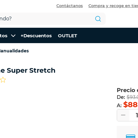
Contáctanos
Compra y recoge en ti
tos
+Descuentos
OUTLET
anualidades
e Super Stretch
Precio
De:
$93.
$88
A: