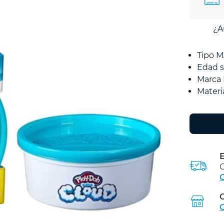
¿A
Tipo 
Edad s
Marca
Materi
E
C
C
C
C