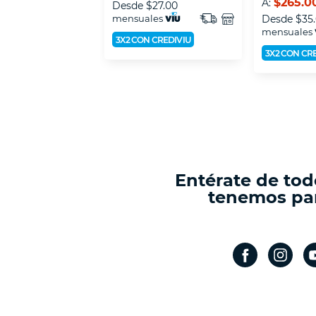
$265.0
A:
Desde
$27.00
mensuales
Desde
$35
mensuales
3X2 CON CREDIVIU
3X2 CON CR
Entérate de tod
tenemos par