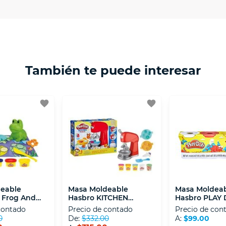
ptación 3D.
isposiciones legales y Códigos de Ética de la Asociación
 Activos de la Asociación de Internet.MX.
También te puede interesar
favorite
favorite
eable
Masa Moldeable
Masa Moldea
 Frog And
Hasbro KITCHEN
Hasbro PLAY 
rter Set
CREATIONS: SET
PIEZAS B5517
contado
Precio de contado
Precio de con
BATIDORA MAGICA
0
De:
$332.00
A:
$99.00