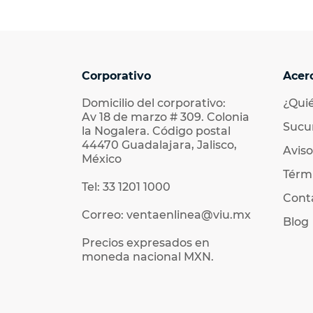
Corporativo
Acer
Domicilio del corporativo:
¿Qui
Av 18 de marzo # 309. Colonia
Sucu
la Nogalera. Código postal
44470 Guadalajara, Jalisco,
Aviso
México
Térmi
Tel: 33 1201 1000
Cont
Correo: ventaenlinea@viu.mx
Blog
Precios expresados en
moneda nacional MXN.