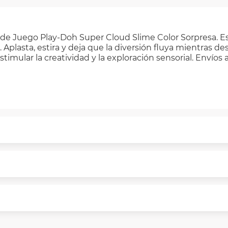
 de Juego Play-Doh Super Cloud Slime Color Sorpresa. E
s. Aplasta, estira y deja que la diversión fluya mientras 
timular la creatividad y la exploración sensorial. Envíos 
puntualmente. Al finalizar tu compra generas el 2% en 
rme a norma de VIU.
segura de principio a fin.
n y comunicación de nuestros clientes.
 necesitas mayor detalle de tu garantía, consulta los tér