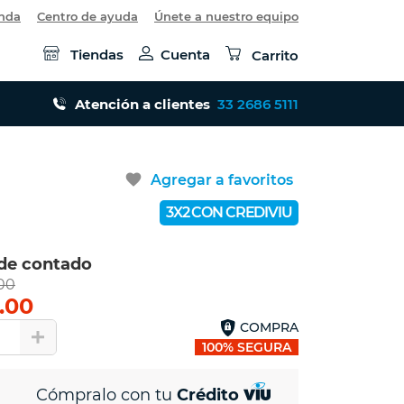
enda
Centro de ayuda
Únete a nuestro equipo
Tiendas
Cuenta
Carrito
Atención a clientes
33 2686 5111
favorite
Agregar a favoritos
3X2 CON CREDIVIU
 de contado
00
.00
COMPRA
1
100% SEGURA
Cómpralo con tu
Crédito