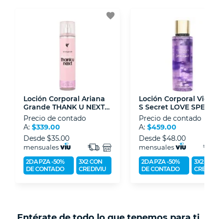
3D.
favorite
- Sello de confianza correspondiente,
disposiciones legales y Códigos de Ética de la
Asociación Mexicana de Internet (AIMX).
- Nos encontramos en la lista de socios Activos
de la Asociación de Internet.MX.
Loción Corporal Ariana
Loción Corporal Victor
Grande THANK U NEXT
S Secret LOVE SPELL
236 Ml
LACE 250 Ml
Precio de contado
Precio de contado
A:
$339.00
A:
$459.00
Desde
$35.00
Desde
$48.00
mensuales
mensuales
2DA PZA -50%
3X2 CON
2DA PZA -50%
3X2 CON
DE CONTADO
CREDIVIU
DE CONTADO
CREDIVI
Entérate de todo lo que tenemos para ti.