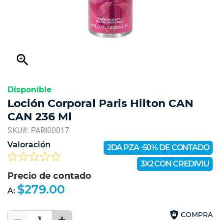
zoom_in
Disponible
Loción Corporal Paris Hilton CAN
CAN 236 Ml
SKU#: PARI00017
Valoración
2DA PZA -50% DE CONTADO
3X2 CON CREDIVIU
Precio de contado
$279.00
A:
COMPRA
1