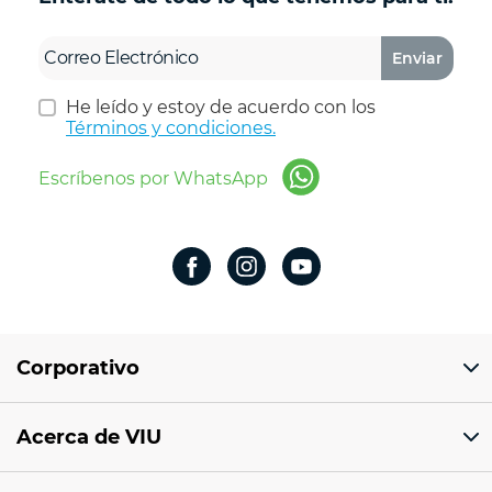
Enviar
He leído y estoy de acuerdo con los
Términos y condiciones.
Escríbenos por WhatsApp
Corporativo
Domicilio del corporativo:
Acerca de VIU
Av 18 de marzo # 309. Colonia la Nogalera.
Código postal 44470 Guadalajara, Jalisco,
México
¿Quiénes somos?