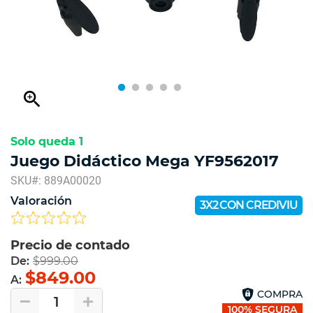
zoom_in
Solo queda 1
Juego Didáctico Mega YF9562017
SKU#: 889A00020
Valoración
3X2 CON CREDIVIU
Precio de contado
De:
$999.00
$849.00
A:
COMPRA
1
100% SEGURA