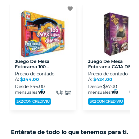
3D.
favorite
- Sello de confianza correspondiente,
disposiciones legales y Códigos de Ética de la
Asociación Mexicana de Internet (AIMX).
- Nos encontramos en la lista de socios Activos
de la Asociación de Internet.MX.
Juego De Mesa
Juego De Mesa
Fotorama 100
Fotorama CAJA DE
MEXICANOS DIJERON
TOQUES ME CAIGO DE
Precio de contado
Precio de contado
0650
RISA 1305
A:
$344.00
A:
$424.00
Desde
$46.00
Desde
$57.00
mensuales
mensuales
3X2 CON CREDIVIU
3X2 CON CREDIVIU
Entérate de todo lo que tenemos para ti.