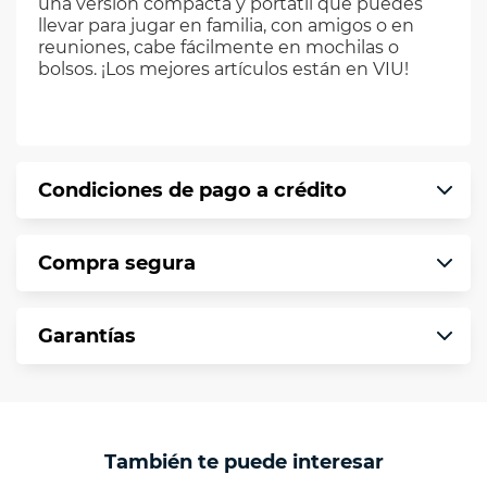
una versión compacta y portátil que puedes
llevar para jugar en familia, con amigos o en
reuniones, cabe fácilmente en mochilas o
bolsos. ¡Los mejores artículos están en VIU!
Condiciones de pago a crédito
Precio calculado a 12 meses abonando
Compra segura
puntualmente. Al finalizar tu compra generas
el 2% en monedero electrónico.
En VIU te informamos que tu compra es
*Sujeto a aprobación de crédito conforme a
Garantías
segura de principio a fin.
norma de VIU.
Protegemos la seguridad de información y
En VIU nos interesa tu satisfacción. Si necesitas
comunicación de nuestros clientes.
mayor detalle de tu garantía, consulta los
términos y condiciones
aquí
.
Contamos con:
También te puede interesar
- Certificados de seguridad SSL y Encriptación