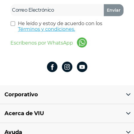
Enviar
He leído y estoy de acuerdo con los
Términos y condiciones.
Escríbenos por WhatsApp
Corporativo
Domicilio del corporativo:
Acerca de VIU
Av 18 de marzo # 309. Colonia la Nogalera.
Código postal 44470 Guadalajara, Jalisco,
México
¿Quiénes somos?
Ayuda