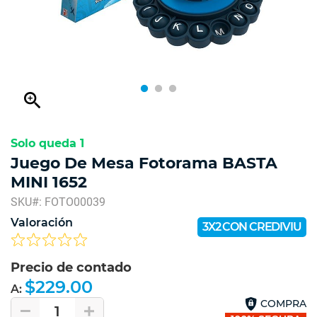
zoom_in
Solo queda 1
Juego De Mesa Fotorama BASTA
MINI 1652
SKU#: FOTO00039
Valoración
3X2 CON CREDIVIU
Precio de contado
$229.00
A:
COMPRA
1