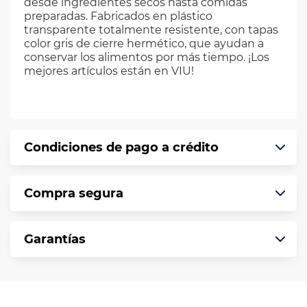
desde ingredientes secos hasta comidas
preparadas. Fabricados en plástico
transparente totalmente resistente, con tapas
color gris de cierre hermético, que ayudan a
conservar los alimentos por más tiempo. ¡Los
mejores artículos están en VIU!
Condiciones de pago a crédito
Precio calculado a 12 meses abonando
Compra segura
puntualmente. Al finalizar tu compra generas
el 2% en monedero electrónico.
En VIU te informamos que tu compra es
*Sujeto a aprobación de crédito conforme a
Garantías
segura de principio a fin.
norma de VIU.
Protegemos la seguridad de información y
En VIU nos interesa tu satisfacción. Si necesitas
comunicación de nuestros clientes.
mayor detalle de tu garantía, consulta los
términos y condiciones
aquí
.
Contamos con: