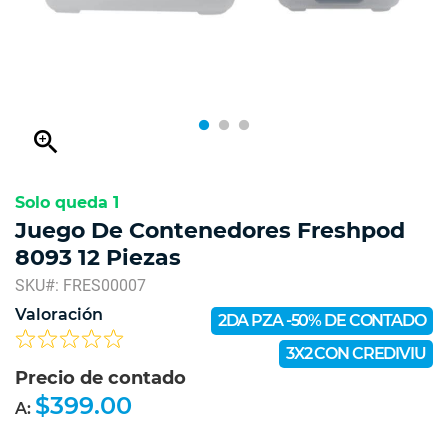
zoom_in
Solo queda 1
Juego De Contenedores Freshpod
8093 12 Piezas
SKU#: FRES00007
Valoración
2DA PZA -50% DE CONTADO
3X2 CON CREDIVIU
Precio de contado
$399.00
A: