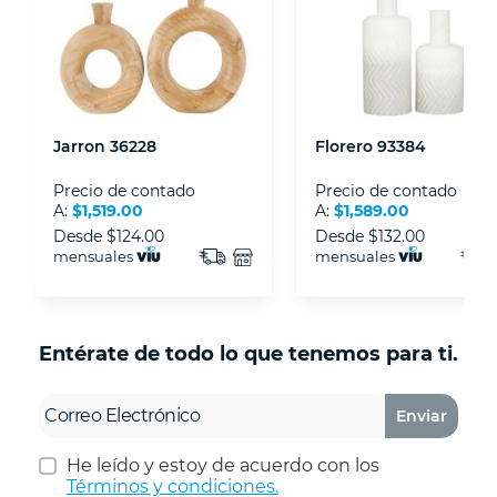
Asociación Mexicana de Internet (AIMX).
- Nos encontramos en la lista de socios Activos
de la Asociación de Internet.MX.
Jarron 36228
Florero 93384
Precio de contado
Precio de contado
A:
$1,519.00
A:
$1,589.00
Desde
$124.00
Desde
$132.00
mensuales
mensuales
Entérate de todo lo que tenemos para ti.
Enviar
He leído y estoy de acuerdo con los
Términos y condiciones.