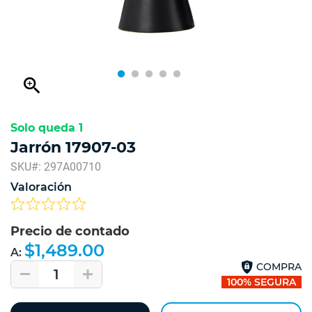
zoom_in
Solo queda 1
Jarrón 17907-03
SKU#: 297A00710
Valoración
Precio de contado
$1,489.00
A:
COMPRA
1
100% SEGURA